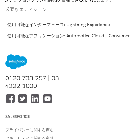
必要なエディション
使用可能なインターフェース: Lightning Experience
使用可能なアプリケーション: Automotive Cloud、Consumer
Goods Cloud、Education Cloud、Financial Services
Cloud、Lightning Scheduler を備えた Government Cloud、
Health Cloud、Manufacturing Cloud、Nonprofit Cloud、お
よび公共セクターソリューション。
エディションの使用可能状
況を確認
してください。
0120-733-257 | 03-
4222-1000
Salesforce では、拡張プロファイルユーザーインターフェ
メモ
ースと元のプロファイルユーザーインターフェースの 2 つの方
法でプロファイルを使用できます。この 2 つは [設定] で切り
SALESFORCE
替えることができます。[
ユーザー管理設定
] を検索して選択
し、[拡張プロファイルユーザーインターフェース] をオンまた
プライバシーに関する声明
はオフにします。次の手順は、拡張プロファイルユーザーイン
セキュリティに関する声明