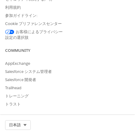
ターフェース用です。
利用規約
参加ガイドライン:
[設定] の [クイック検索] ボックスに
と入力
「プロファイル」
Cookie プリファレンスセンター
し、
[プロファイル]
を選択します。
プロファイルを選択して、
お客様によるプライバシー
[編集]
をクリックします。
設定の選択肢
たとえば、Financial Services Cloud の場合、Advisor (アドバ
イザー) や Personal Banker (パーソナルバンカー) プロファイ
COMMUNITY
ルを選択します。
[General User Permissions (一般ユーザー権限)] で、[
Access
AppExchange
Activities (アクセス活動
)] を有効にします。
[標準オブジェクト権限] で、次のオブジェクトに適切なレベル
Salesforce システム管理者
の作成、参照、更新、削除 (CRUD) アクセス権を割り当てま
Salesforce 開発者
す。
Trailhead
アクションプラン
アクションプランテンプレート
トレーニング
ドキュメントチェックリスト項目 (ドキュメントの追跡と
トラスト
承認を設定している場合)
定期的なスケジュール
変更内容を保存します。
Select Org
日本語