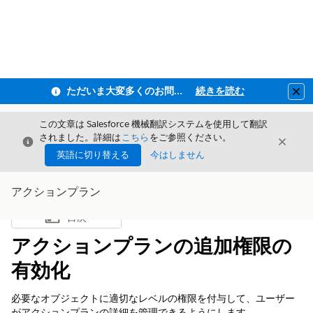
ただいま大変多くのお問い合わせをいただいており、ご連絡までにお時間を頂戴しております
続きを読む
Clo
この文章は Salesforce 機械翻訳システムを使用して翻訳
されました。詳細は
こちら
をご参照ください。
閉じる
閉じ
閉じる
英語に切り替える
今はしません
アクションプラン
目次
目次を表示
アクションプランの追加権限の
有効化
必要なオブジェクトに適切なレベルの権限を付与して、ユーザー
がアクションプランの詳細を管理できるようにします。