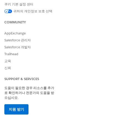
설정에서 빠른 찾기 상자에
를 입력한 다음,
패키
패키지 관리자
쿠키 기본 설정 센터
지 관리자
를 선택합니다.
귀하의 개인정보 보호 선택
패키지 아래에서
새로 만들기
를 클릭합니다.
패키지 이름을 입력하고
저장
을 클릭합니다.
COMMUNITY
구성 요소 탭에서
추가
를 클릭합니다.
구성 요소 유형 목록에서
작업 계획 템플릿
을 선택합니다.
AppExchange
패키지에 추가할 템플릿을 선택하고
패키지에 추가
를 클릭합니
Salesforce 관리자
다.
업로드
를 클릭합니다.
Salesforce 개발자
패키지의 버전 이름 및 버전 번호를 입력합니다.
Trailhead
업로드
를 클릭합니다.
교육
설치 URL을 메모합니다. 이 URL을 사용하여 다른 조직에 패키
신뢰
지된 템플릿을 설치합니다.
SUPPORT & SERVICES
도움이 필요한 경우 리소스를 추가
로 확인하거나 전문가의 도움을 받
패키지를 통해 작업 계획 템플릿을 설치하면 템플릿이 읽기
으십시오.
중요
전용 형식으로 배포됩니다. 템플릿을 복제하고 사본을 사용합니
다. 배포된 작업 계획 템플릿은 삭제할 수 없습니다.
지원 받기