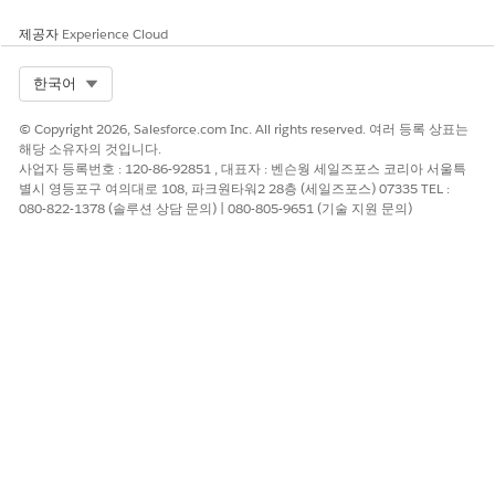
제공자
Experience Cloud
다음 사항도 참조:
작업 계획 템플릿 복제
Select Org
한국어
2세대 관리 패키지 개발자 가이드: 2세대 관리 패키지 개발
2세대 관리 패키지 개발자 가이드: 2세대 관리 패키지 설치
© Copyright 2026, Salesforce.com Inc. All rights reserved. 여러 등록 상표는
해당 소유자의 것입니다.
사업자 등록번호 : 120-86-92851 , 대표자 : 벤슨웡 세일즈포스 코리아 서울특
별시 영등포구 여의대로 108, 파크원타워2 28층 (세일즈포스) 07335 TEL :
080-822-1378 (솔루션 상담 문의) | 080-805-9651 (기술 지원 문의)
이 기사를 통해 문제를 해결했습니까?
개선을 위한 의견을 보내주세요.
예
아니요