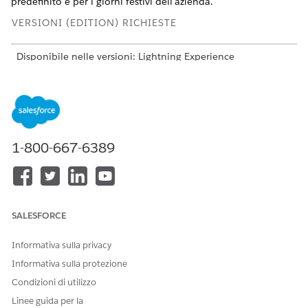
predefinito e per i giorni festivi dell'azienda.
VERSIONI (EDITION) RICHIESTE
Disponibile nelle versioni: Lightning Experience
Disponibile in: Automotive Cloud, Consumer Goods Cloud,
Education Cloud, Financial Services Cloud, Government
Cloud con Lightning Scheduler, Health Cloud,
Manufacturing Cloud, Nonprofit Cloud e Soluzioni per il
settore pubblico.
Visualizzare la disponibilità
.
1-800-667-6389
Impostare i giorni lavorativi.
Da Imposta, immettere
nella
Orario di ufficio
casella Ricerca veloce, quindi selezionare
Orario di
ufficio
.
Accanto al record predefinito, fare clic su
Modifica
.
SALESFORCE
Impostare il fuso orario.
Impostare l'orario di ufficio per ogni giorno lavorativo.
Informativa sulla privacy
Per indicare un giorno non lavorativo, lasciare vuoti i
Informativa sulla protezione
campi dell'ora iniziale e finale del giorno.
Condizioni di utilizzo
I piani di azione considerano qualsiasi giorno con
Linee guida per la
qualsiasi quantità di tempo lavorativo come un giorno