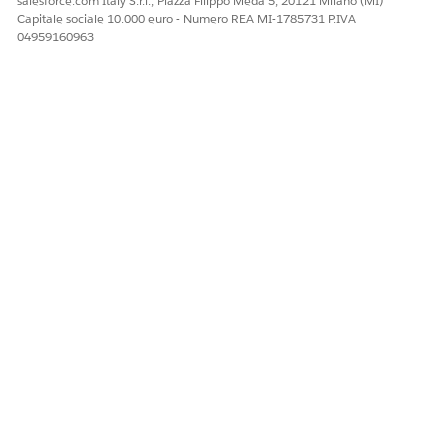
salesforce.com Italy S.r.l., Piazza Filippo Meda 5, 20121 Milano (MI)
Capitale sociale 10.000 euro - Numero REA MI-1785731 P.IVA
QUESTO ARTICOLO HA RISOLTO IL PROBLEMA?
04959160963
Facci sapere, così possiamo migliorare!
Sì
No