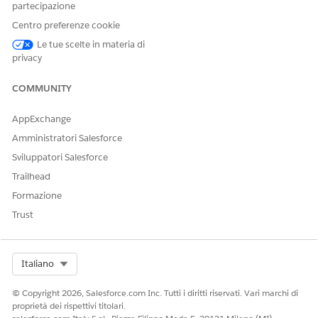
partecipazione
lavorativo completo per il calcolo dei giorni non
lavorativi saltati.
Centro preferenze cookie
Salva le modifiche.
Le tue scelte in materia di
privacy
Impostare i giorni festivi per tutta la società.
Da Imposta, immettere
nella casella Ricerca
Vacanze
COMMUNITY
veloce, quindi selezionare
Vacanze
.
Fai clic su
Nuova
.
AppExchange
Aggiungere i dettagli della vacanza.
Non selezionare Vacanza ricorrente. I piani di azione
Amministratori Salesforce
non considerano i giorni festivi ricorrenti quando
Sviluppatori Salesforce
determinano i giorni non lavorativi da saltare quando
Trailhead
calcolano le date di completamento delle operazioni.
Formazione
Salva le modifiche.
Ripetere per ogni giorno festivo che si desidera
Trust
aggiungere.
VEDERE ANCHE:
Select Org
Italiano
Guida di Salesforce: Impostazione dell'orario di ufficio
© Copyright 2026, Salesforce.com Inc. Tutti i diritti riservati. Vari marchi di
proprietà dei rispettivi titolari.