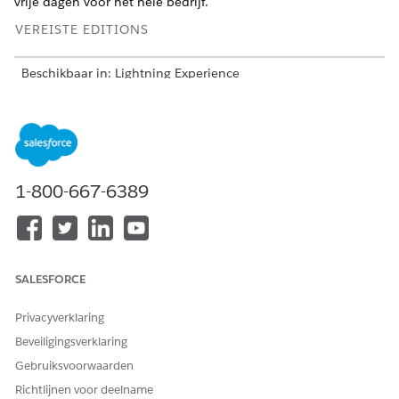
vrije dagen voor het hele bedrijf.
VEREISTE EDITIONS
Beschikbaar in: Lightning Experience
Beschikbaar in: Automotive Cloud, Consumer Goods Cloud,
Education Cloud, Financial Services Cloud, Government
Cloud met Lightning Scheduler, Health Cloud,
Manufacturing Cloud, Nonprofit Cloud en oplossingen voor
de openbare sector.
Bekijk editionbeschikbaarheid
.
1-800-667-6389
Werkdagen instellen.
Geef vanuit Set-up
op in het vak Snel
Bedrijfsuren
zoeken en selecteer vervolgens
Bedrijfsuren
.
Klik naast de standaardrecord op
Bewerken
.
Stel uw tijdzone in.
SALESFORCE
Stel uw kantooruren in voor elke werkdag. Als u een
niet-werkdag wilt aangeven, laat u de velden voor de
Privacyverklaring
begin- en eindtijd van de dag leeg.
Beveiligingsverklaring
Actieplannen beschouwt elke dag met elke
Gebruiksvoorwaarden
hoeveelheid werktijd als één volledige werkdag voor
Richtlijnen voor deelname
de berekening van niet-werkdagen overslaan.