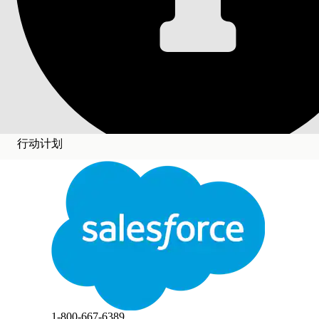
哪些功能适用于行动
用户使用标准功能与行动计划交互。
所需的 Edition
适用于：Lightning Experience
适用于：Automotive Cloud、Consumer Goods Cloud
行动计划
府云、Health Cloud、Manufacturing Cloud、Nonprof
关闭
支持以下标准 Salesforce 功能。
切换
对象级安全性：将创建-读取-更新-删除 (CRUD) 访
此文本已使用 Salesforce 机器翻译系统进行翻译。如需了解更多详情，请点击
此处
。
报表和仪表板：深入了解行动计划的状态。
工作流规则、流程和触发器：在数据更改或用户执行任
自定义字段：将对您重要的信息添加到行动计划中。
关闭
关闭
本文章是否解决您的问题？
1-800-667-6389