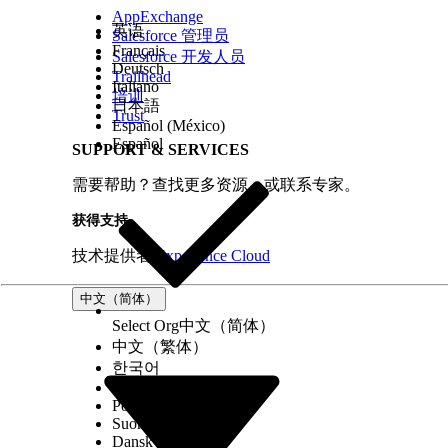
AppExchange
英语
Salesforce 管理员
Français
Salesforce 开发人员
Deutsch
Trailhead
Italiano
培训
日本語
Trust
Español (México)
Español
SUPPORT & SERVICES
需要帮助？查找更多资源，或联系专家。
获得支持
技术提供者
Experience Cloud
中文（简体）
Select Org
中文（简体）
中文（繁体）
한국어
Русский
Português (Brasil)
Suomi
Dansk