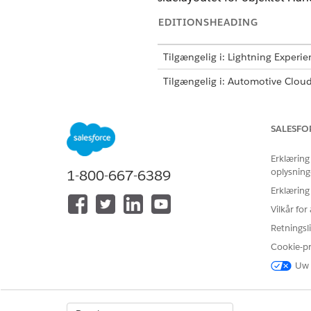
EDITIONSHEADING
Tilgængelig i: Lightning Experie
Tilgængelig i: Automotive Clou
Scheduler, Health Cloud, Manufa
Fra Opsætning skal du åbne 
SALESFO
Åbn Sidelayouts, og klik på
L
Klik på skruenøgleikonet ud 
Erklæring
oplysning
1-800-667-6389
Erklæring
LØSTE DENNE ARTIKEL DIT PRO
Vilkår fo
Giv os besked, så vi kan forbedre
Retningsli
Cookie-p
Uw 