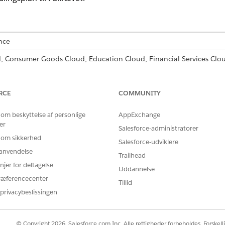
nce
d, Consumer Goods Cloud, Education Cloud, Financial Services Cl
cturing Cloud, Nonprofit Cloud og Løsninger til den offentlige sek
Objektmanager og klikke på
Handlingsplan
.
RCE
COMMUNITY
ayout for handlingsplan
.
for Handlingsplanstatus, vælg Krævet, og gem dine ændringer.
 om beskyttelse af personlige
AppExchange
er
Salesforce-administratorer
 om sikkerhed
Salesforce-udviklere
BLEM?
r anvendelse
Trailhead
 os!
njer for deltagelse
Uddannelse
ræferencecenter
Tillid
privacybeslissingen
© Copyright 2026, Salesforce.com Inc. Alle rettigheder forbeholdes. Forskell