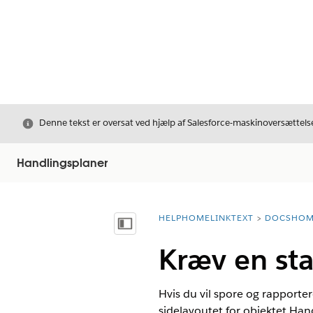
Luk
Denne tekst er oversat ved hjælp af Salesforce-maskinoversættelse
Handlingsplaner
HELPHOMELINKTEXT
DOCSHOM
breadcrumbDescription
Vis indholdsfortegnelse
Kræv en sta
Hvis du vil spore og rapporter
sidelayoutet for objektet Hand