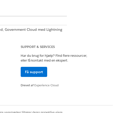
oud, Government Cloud med Lightning
tor.
Vis tilgængelighed af version
.
SUPPORT & SERVICES
Har du brug for hjælp? Find flere ressourcer,
eller få kontakt med en ekspert.
Få support
Ja
Nej
Drevet af
Experience Cloud
ige varemærker tilhører deres respektive ejere.