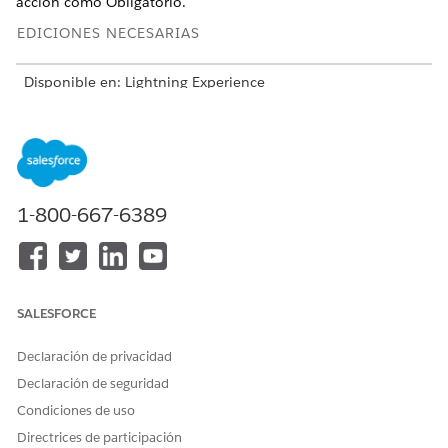
acción como Obligatorio.
EDICIONES NECESARIAS
Disponible en: Lightning Experience
Disponible en: Automotive Cloud, Consumer Goods Cloud,
Education Cloud, Financial Services Cloud, Government
Cloud con Lightning Scheduler, Health Cloud,
Manufacturing Cloud, Nonprofit Cloud y Soluciones del
sector público.
Ver disponibilidad de edición
.
1-800-667-6389
Desde Configuración, abra el Gestor de objetos y haga clic
en
Plan de acción
.
Abra Formatos de página y haga clic en
Formato de plan
de acción.
Haga clic en el icono de llave inglesa junto a Estado de
SALESFORCE
plan de acción, seleccione Obligatorio y guarde sus
cambios.
Declaración de privacidad
Declaración de seguridad
Condiciones de uso
Directrices de participación
¿RESOLVIÓ ESTE ARTÍCULO SU PROBLEMA?