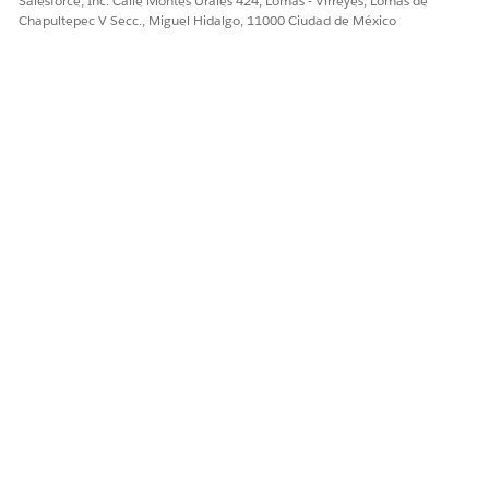
Salesforce, Inc. Calle Montes Urales 424, Lomas - Virreyes, Lomas de
Chapultepec V Secc., Miguel Hidalgo, 11000 Ciudad de México