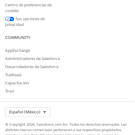
¡Háganos saber cómo podemos mejorar!
Centro de preferencias de
cookies
Sí
No
Sus opciones de
privacidad
COMMUNITY
AppExchange
Administradores de Salesforce
Desarrolladores de Salesforce
Trailhead
Capacitación
Trust
Select Org
Español (México)
© Copyright 2026, Salesforce.com Inc. Todos los derechos reservados. Las
distintas marcas comerciales pertenecen a sus respectivos propietarios.