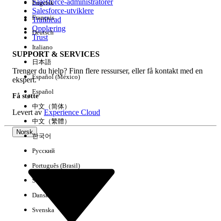
Salesforce-administratorer
Engelsk
Salesforce-utviklere
Français
Trailhead
Erfaring
Opplæring
Deutsch
Trust
Italiano
SUPPORT & SERVICES
日本語
Trenger du hjelp? Finn flere ressurser, eller få kontakt med en
Fjern alle
Utført
Español (México)
ekspert.
Español
Få støtte
中文（简体）
Levert av
Experience Cloud
中文（繁體）
Norsk
한국어
Русский
Português (Brasil)
Suomi
Dansk
Svenska