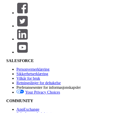
Filtrer etter (0)
VELG FILTRE
Legg til
Produktområde
Funksjonsinnvirkning
SALESFORCE
Personvernerklæring
Sikkerhetserklæring
Vilkår for bruk
Retningslinjer for deltakelse
Preferansesenter for informasjonskapsler
Your Privacy Choices
Utgave
COMMUNITY
AppExchange