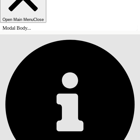
Open Main Menu
Close
Modal Body...
INNHOLD
Søk
Vis innholdsfortegnelse
Innhold