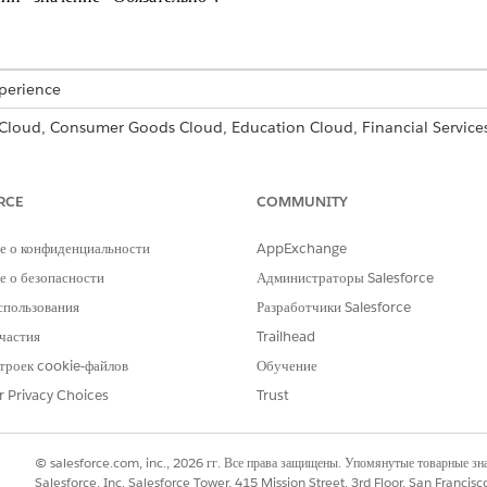
xperience
 Cloud, Consumer Goods Cloud, Education Cloud, Financial Servic
oud, Manufacturing Cloud, Nonprofit Cloud и решения Public Sector
«Менеджер объектов» и нажмите «
План действий
».
RCE
COMMUNITY
нажмите «
Макет плана действий
».
ча рядом со статусом плана действий, выберите «Обязательно» и сохран
е о конфиденциальности
AppExchange
 о безопасности
Администраторы Salesforce
спользования
Разработчики Salesforce
РОБЛЕМУ?
частия
Trailhead
и стать лучше!
троек cookie-файлов
Обучение
r Privacy Choices
Trust
© salesforce.com, inc., 2026 гг. Все права защищены. Упомянутые товарные з
Salesforce, Inc. Salesforce Tower, 415 Mission Street, 3rd Floor, San Francis