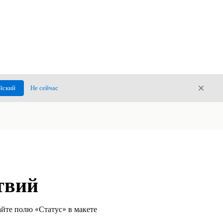
Закры
йский
Не сейчас
Закрыт
твий
айте полю «Статус» в макете