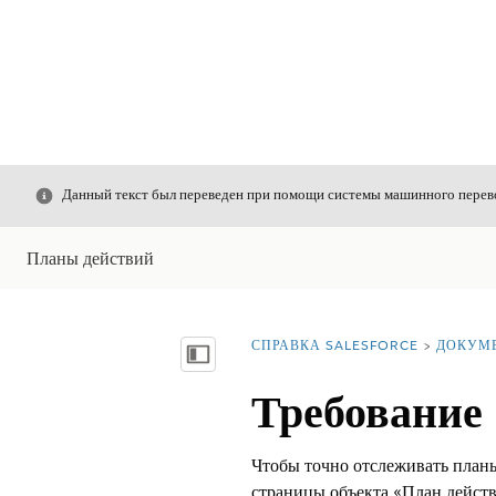
Закрыть
Данный текст был переведен при помощи системы машинного перево
Планы действий
СПРАВКА SALESFORCE
ДОКУМ
Вы находитесь здесь:
Показать содержание
Требование 
Чтобы точно отслеживать планы 
страницы объекта «План действ