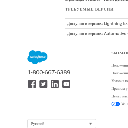
ТРЕБУЕМЫЕ ВЕРСИИ
Доступно в версиях: Lightning E
Доступно в версиях: Automotive
Lightning Scheduler, Health Cl
В меню «Настройка» откройте 
SALESFO
Откройте «Макеты страниц» и 
Нажмите на значок гаечного клю
Положени
1-800-667-6389
Положение
Условия и
ЭТА СТАТЬЯ РЕШИЛА ВАШУ П
Правила у
Оставьте свой отзыв, чтобы мы могл
Центр нас
You
Select Org
Русский