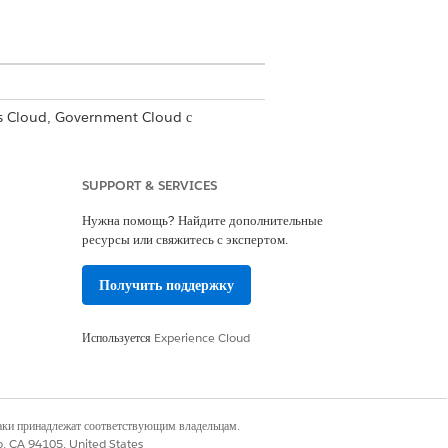
es Cloud, Government Cloud с
.
Просмотр доступности версии
.
SUPPORT & SERVICES
ите изменения.
Нужна помощь? Найдите дополнительные
ресурсы или свяжитесь с экспертом.
Получить поддержку
Да
Нет
Используется
Experience Cloud
наки принадлежат соответствующим владельцам.
co, CA 94105, United States