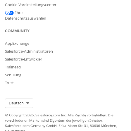
Öffnen Sie den Aktionsplan, an den Sie Dateien anhängen
Cookie-Voreinstellungscenter
möchten, und klicken Sie auf die Registerkarte
Verwandt
.
Hängen Sie im Abschnitt "
Dateien
" Ihre Dateien an.
Ihre
Datenschutzauswahlen
Klicken Sie zum Anhängen von Dateien von einem
lokalen Laufwerk auf
Dateien hochladen
.
COMMUNITY
Klicken Sie zum Anhängen von Dateien von einem
freigegebenen Laufwerk auf
Dateien hinzufügen
.
Ziehen Sie eine Datei aus Ihrem System in die Drop-
AppExchange
Zone der Dateiauswahl.
Salesforce-Administratoren
Salesforce-Entwickler
Trailhead
Schulung
Sie können mehrere Dateien ziehen,
Trust
HINWEIS
jedoch keinen Ordner.
Select Org
Deutsch
SIEHE AUCH:
© Copyright 2026, Salesforce.com Inc. Alle Rechte vorbehalten. Die
Anzeigen von Aktionsplanelementen in der Druckvorschau
verschiedenen Marken sind Eigentum der jeweiligen Inhaber.
Salesforce-Hilfe: Obergrenzen für Dateigrößen und
Salesforce.com Germany GmbH, Erika-Mann-Str. 31, 80636 München,
Freigaben
Deutschland