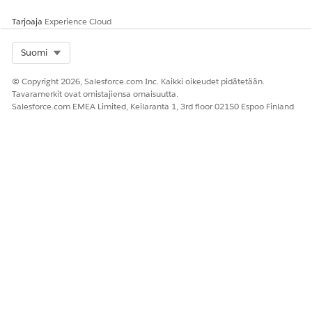
Tarjoaja
Experience Cloud
Select Org
Suomi
RATKAISIKO TÄMÄ ARTIKKELI ONGELMASI?
Anna palautetta, jotta voimme kehittyä!
© Copyright 2026, Salesforce.com Inc. Kaikki oikeudet pidätetään.
Tavaramerkit ovat omistajiensa omaisuutta.
Kyllä
Ei
Salesforce.com EMEA Limited, Keilaranta 1, 3rd floor 02150 Espoo Finland