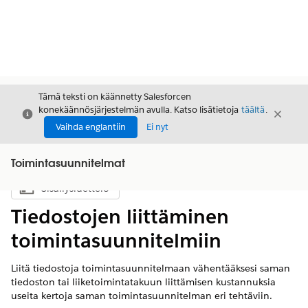
Tämä teksti on käännetty Salesforcen
konekäännösjärjestelmän avulla. Katso lisätietoja
täältä
.
Sulje
Sulje
Sulje
Vaihda englantiin
Ei nyt
Toimintasuunnitelmat
Sisällysluettelo
Näytä sisällysluettelo
Tiedostojen liittäminen
toimintasuunnitelmiin
Liitä tiedostoja toimintasuunnitelmaan vähentääksesi saman
tiedoston tai liiketoimintatakuun liittämisen kustannuksia
useita kertoja saman toimintasuunnitelman eri tehtäviin.