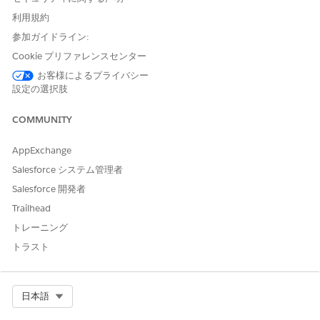
ファイルを添付するアクションプランを開き、
[関連]
タブをク
利用規約
リックします。
[ファイル]
セクションで、ファイルを添付します。
参加ガイドライン:
ローカルドライブからファイルを添付するには、
[ファイ
Cookie プリファレンスセンター
ルをアップロード]
をクリックします。
お客様によるプライバシー
共有ドライブからファイルを添付するには、
[ファイルを
設定の選択肢
追加]
をクリックします。
システムからファイルセレクターのドロップゾーンにファ
COMMUNITY
イルをドラッグします。
AppExchange
Salesforce システム管理者
Salesforce 開発者
複数のファイルをドラッグできますが、フォルダ
メモ
Trailhead
ーはドラッグできません。
トレーニング
トラスト
関連項目:
[印刷用に表示] でのアクションプラン項目の表示
Select Org
日本語
Salesforce ヘルプ: ファイルサイズと共有の制限