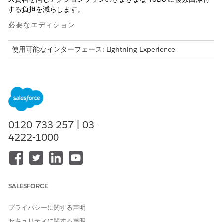
する負担を減らします。
必要なエディション
使用可能なインターフェース: Lightning Experience
使用可能なアプリケーション: Automotive Cloud、Consumer
Goods Cloud、Education Cloud、Financial Services
Cloud、Lightning Scheduler を備えた Government Cloud、
Health Cloud、Manufacturing Cloud、Nonprofit Cloud、お
よび公共セクターソリューション。
エディションの使用可能状
況を確認
してください。
0120-733-257 | 03-
4222-1000
必要なユーザー権限
アクションプランを設定する
アクションプラン権限セット
または
SALESFORCE
「すべてのデータの編集」
プライバシーに関する声明
標準の Salesforce ファイルのアップロード制限が適用されます。
セキュリティに関する声明