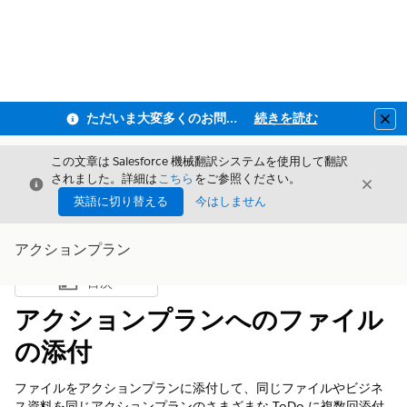
ただいま大変多くのお問い合わせをいただいており、ご連絡までにお時間を頂戴しております
続きを読む
Clo
この文章は Salesforce 機械翻訳システムを使用して翻訳
されました。詳細は
こちら
をご参照ください。
閉じる
閉じ
閉じる
英語に切り替える
今はしません
アクションプラン
目次
目次を表示
アクションプランへのファイル
の添付
ファイルをアクションプランに添付して、同じファイルやビジネ
ス資料を同じアクションプランのさまざまな ToDo に複数回添付