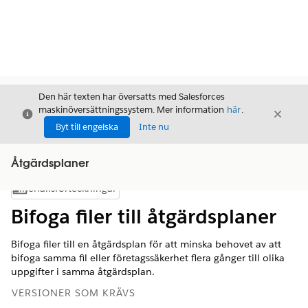
Den här texten har översatts med Salesforces
maskinöversättningssystem. Mer information
här
.
Stäng
Stäng
Stäng
Byt till engelska
Inte nu
Åtgärdsplaner
Innehållsförteckningar
Visa innehållsförteckning
Bifoga filer till åtgärdsplaner
Bifoga filer till en åtgärdsplan för att minska behovet av att
bifoga samma fil eller företagssäkerhet flera gånger till olika
uppgifter i samma åtgärdsplan.
VERSIONER SOM KRÄVS