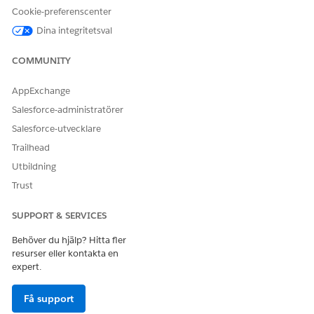
Ladda upp filer
.
Cookie-preferenscenter
För att bifoga filer från en delad hårddisk, klicka på
Dina integritetsval
Lägg till filer
.
Dra en fil från ditt system till filväljarens släppzon.
COMMUNITY
AppExchange
Salesforce-administratörer
Salesforce-utvecklare
Du kan dra flera filer men inte en
ANTECKNING
mapp.
Trailhead
Utbildning
Trust
SE ÄVEN:
Visa åtgärdsplanobjekt i den utskrivbara vyn
SUPPORT & SERVICES
Salesforce-hjälpen: Gränser för filstorlek och -delning
Behöver du hjälp? Hitta fler
resurser eller kontakta en
expert.
LÖSTE DENNA ARTIKEL DITT PROBLEM?
Få support
Berätta för oss vad vi kan förbättra!