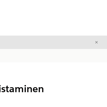
Sulje
Sulje
istaminen