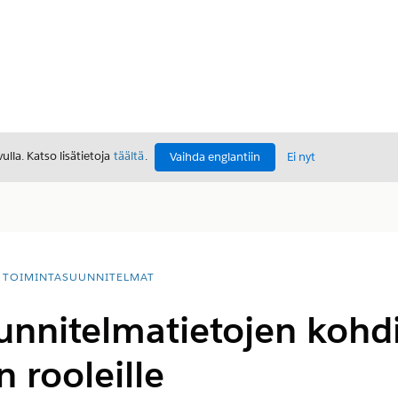
lla. Katso lisätietoja
täältä
.
Vaihda englantiin
Ei nyt
TOIMINTASUUNNITELMAT
unnitelmatietojen kohd
 rooleille