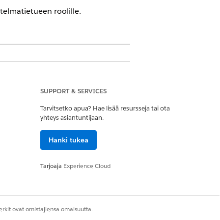
telmatietueen roolille.
ud, Government Cloud ja Lightning
dition-version saatavuus
.
SUPPORT & SERVICES
tiimien roolit organisaatiossasi.
Tarvitsetko apua? Hae lisää resursseja tai ota
öjen perusteella.
yhteys asiantuntijaan.
atkaistaan käyttäjälle, kun
Hanki tukea
Tarjoaja
Experience Cloud
in jäsenten roolien ratkaiseminen ei
it
.
rkit ovat omistajiensa omaisuutta.