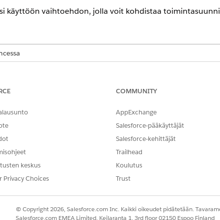
si käyttöön vaihtoehdon, jolla voit kohdistaa toimintasuunni
encessa
d, Consumer Goods Cloud, Education Cloud, Financial Services Clo
cturing Cloud, Nonprofit Cloud ja Public Sector -ratkaisut.
Näytä E
RCE
COMMUNITY
täjiä, jotka työstävät tapausta yhdessä. Voit määrittää tapaus
ritetyt tapaustiimit kohdistetaan tapauksille kohdistussäänt
alausunto
AppExchange
ote
Salesforce-pääkäyttäjät
ja voi määrittää, mihin rooliin tehtävä kohdistetaan. Rooli r
dot
Salesforce-kehittäjät
.
misohjeet
Trailhead
tusten keskus
Koulutus
hvistus tukee vain yhtä tapaukseen kohdistettua tiimiä. Tapaustiim
y useita tapaustiimejä.
r Privacy Choices
Trust
Pikahaku-kenttään
ja valitse
Tapaustiimin rool
Tapaustiimin roolit
© Copyright 2026, Salesforce.com Inc. Kaikki oikeudet pidätetään. Tavarame
eitasi vastaavista tapaustiimien rooleista.
Salesforce.com EMEA Limited, Keilaranta 1, 3rd floor 02150 Espoo Finland