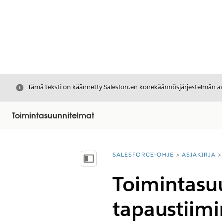
Sulje
Tämä teksti on käännetty Salesforcen konekäännösjärjestelmän avu
Toimintasuunnitelmat
SALESFORCE-OHJE
ASIAKIRJA
Olet tässä:
Näytä sisällysluettelo
Toimintasu
tapaustiimin