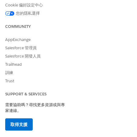
Cookie 偏好設定中心
後選取「
個案小組角色
」。
建立符合您業務需求的個案小組角色清單。
您的隱私選擇
例如,在 Financial Services Cloud 中,您可以包含銀行業者、帳
戶專家、關係經理、顧問或工作人員。
COMMUNITY
進入「設定」,在「快速尋找」方塊中輸入「
預先定義的個案小
組
」,然後選取「
預先定義的個案小組
」。
AppExchange
更新預先定義個案小組的清單,以符合您的業務需求。
Salesforce 管理員
若要使用「動作計畫」角色解決方案,小組成員必須是使用者。
Salesforce 開發人員
身為連絡人的小組成員無法使用「動作計畫」。
使用「
個案指派規則」
將小組指派給個案,
Trailhead
訓練
Trust
SUPPORT & SERVICES
雖然未在「動作計畫」中使用,但個案小組可啟用要授與之
備註
「個案」和相關物件的額外存取權。若要使用此功能,則需要設
需要協助嗎？尋找更多資源或與專
家連線。
定。
取得支援
另請參照：