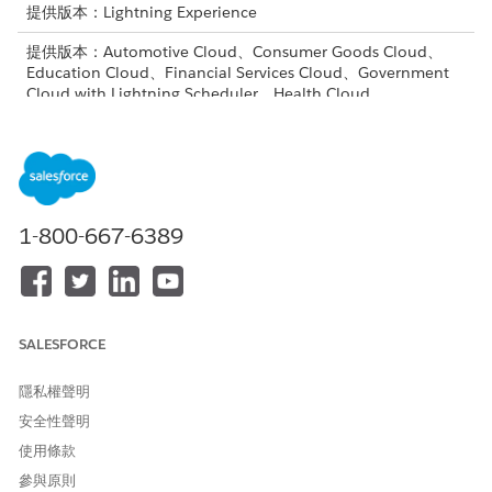
提供版本：Lightning Experience
提供版本：Automotive Cloud、Consumer Goods Cloud、
Education Cloud、Financial Services Cloud、Government
Cloud with Lightning Scheduler、Health Cloud、
Manufacturing Cloud、Nonprofit Cloud 和 Public Sector
Solutions。
檢視版本可用性
。
個案小組是共同處理個案的使用者小組。您可在組織內定義個案小
組角色。個案小組角色與預先定義的個案小組會根據指派規則指派
個案。
1-800-667-6389
動作計畫範本的建立者可以指定指派給工作的角色。建立動作計畫
時,會向使用者解析該角色。
SALESFORCE
隱私權聲明
角色解決方案僅支援指派給個案的單一小組。當涉及多個個
備註
安全性聲明
案小組時,個案小組成員的角色解決方法無法運作。
使用條款
參與原則
進入「設定」,在「快速尋找」方塊中輸入「
」,然
個案小組角色