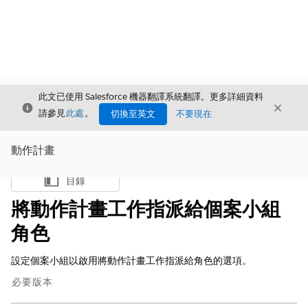
此文已使用 Salesforce 機器翻譯系統翻譯。更多詳細資料
結束
結束
結束
請參見
此處
。
切換至英文
不要現在
動作計畫
目錄
顯示目錄
將動作計畫工作指派給個案小組
角色
設定個案小組以啟用將動作計畫工作指派給角色的選項。
必要版本