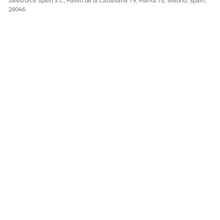
Salesforce Spain S.L., Paseo de la Castellana 79, Planta 7ª, Madrid, Spain,
28046