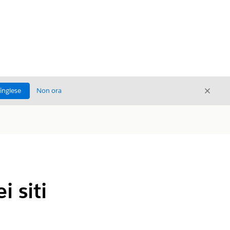
Chiud
'inglese
Non ora
Chiudi
 siti