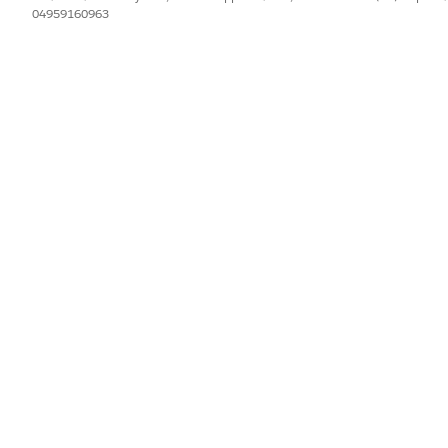
i azione nelle pagine dei dettagli dei record nei siti Experience Clo
04959160963
IL PROBLEMA?
orare!