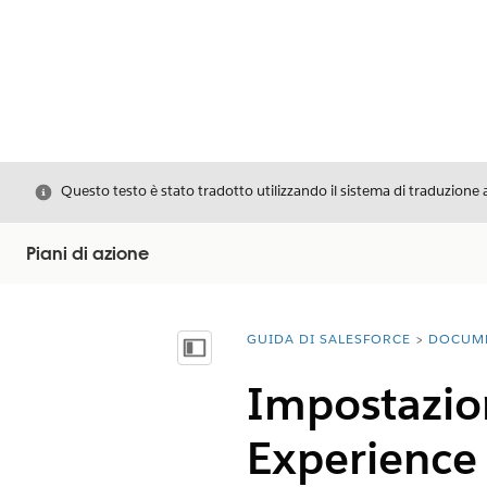
Chiudi
Questo testo è stato tradotto utilizzando il sistema di traduzione 
Piani di azione
GUIDA DI SALESFORCE
DOCUM
Ti trovi qui:
Mostra sommario
Impostazion
Experience