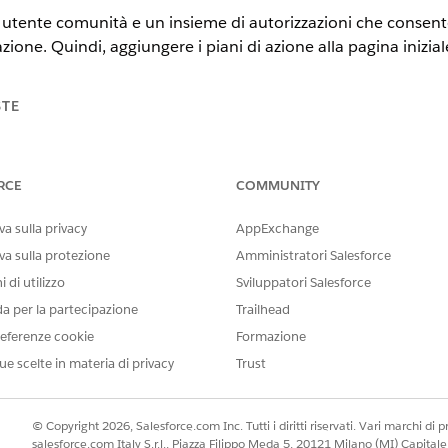
 utente comunità e un insieme di autorizzazioni che consento
zione. Quindi, aggiungere i piani di azione alla pagina iniziale
STE
tning Experience
RCE
COMMUNITY
ud, Consumer Goods Cloud, Education Cloud, Financial Services C
cturing Cloud, Nonprofit Cloud e Soluzioni per il settore pubblico
a sulla privacy
AppExchange
e comunità per l'accesso al piano di azione
va sulla protezione
Amministratori Salesforce
clienti o partner con le autorizzazioni oggetto necessarie per conced
 di utilizzo
Sviluppatori Salesforce
ei piani di azione.
da per la partecipazione
Trailhead
torizzazioni per l'accesso al piano di azione nei siti Experience Cl
eferenze cookie
Formazione
zioni con la funzione dei piani di azione abilitata e assegnarlo agli
ue scelte in materia di privacy
Trust
niziale di Experience Cloud con i modelli del piano di azione
zione nella pagina iniziale del sito Experience Cloud.
© Copyright 2026, Salesforce.com Inc. Tutti i diritti riservati. Vari marchi di pro
i dettagli del record del sito Experience Cloud con i piani di azi
salesforce.com Italy S.r.l., Piazza Filippo Meda 5, 20121 Milano (MI) Capit