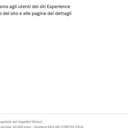
no agli utenti dei siti Experience
 del sito e alle pagine dei dettagli
loud, Government Cloud con Lightning
.
Visualizzare la disponibilità
.
ere agli utenti del sito l'accesso ai
oud
 utenti del sito Experience Cloud.
prietà dei rispettivi titolari.
one
ale sociale 10.000 euro - Numero REA MI-1785731 P.IVA