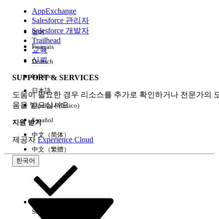
AppExchange
Salesforce 관리자
Salesforce 개발자
영어
경험
Trailhead
Français
교육
신뢰
Deutsch
Italiano
SUPPORT & SERVICES
모두 지우기
완료
日本語
도움이 필요한 경우 리소스를 추가로 확인하거나 전문가의 
움을 받으십시오.
Español (México)
Español
지원 받기
中文（简体）
제공자
Experience Cloud
中文（繁體）
한국어
Select Org
한국어