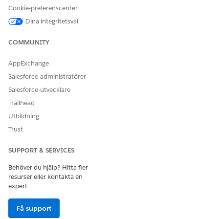
Åtgärdsplaner aktiverad och tilldela den Experience Cloud-
Cookie-preferenscenter
webbplatsanvändare.
Dina integritetsval
Uppdatera Experience Cloud-startsidan med
åtgärdsplanmallar
COMMUNITY
Visa åtgärdsplanlista på din Experience Cloud-webbplats
startsida.
AppExchange
Uppdatera postdetaljsidan för Experience Cloud-
Salesforce-administratörer
webbplatsen med åtgärdsplaner
Salesforce-utvecklare
Visa åtgärdsplanlistor på postdetaljsidor i Experience
Trailhead
Cloud-webbplatser.
Utbildning
Trust
SUPPORT & SERVICES
LÖSTE DENNA ARTIKEL DITT PROBLEM?
Berätta för oss vad vi kan förbättra!
Behöver du hjälp? Hitta fler
resurser eller kontakta en
Ja
Nej
expert.
Få support