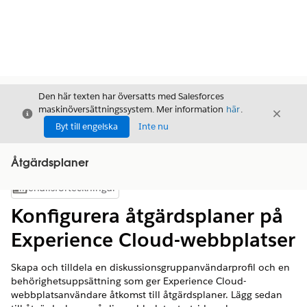
Den här texten har översatts med Salesforces
maskinöversättningssystem. Mer information
här
.
Stäng
Stäng
Stäng
Byt till engelska
Inte nu
Åtgärdsplaner
Innehållsförteckningar
Visa innehållsförteckning
Konfigurera åtgärdsplaner på
Experience Cloud-webbplatser
Skapa och tilldela en diskussionsgruppanvändarprofil och en
behörighetsuppsättning som ger Experience Cloud-
webbplatsanvändare åtkomst till åtgärdsplaner. Lägg sedan