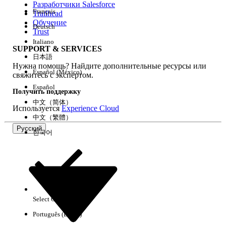
Разработчики Salesforce
Français
Trailhead
Возможности
Обучение
Deutsch
Trust
Italiano
SUPPORT & SERVICES
日本語
Нужна помощь? Найдите дополнительные ресурсы или
Очистить все
Готово
Español (México)
свяжитесь с экспертом.
Español
Получить поддержку
中文（简体）
Используется
Experience Cloud
中文（繁體）
Русский
한국어
Select Org
Русский
Português (Brasil)
Результаты отсутствуют