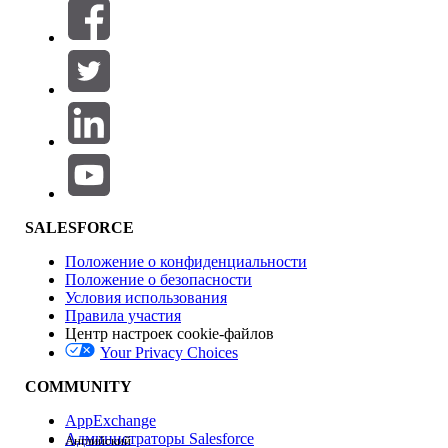
Фильтры (0)
ВЫБРАТЬ ФИЛЬТРЫ
Добавить
Область продуктов
Влияние на функции
SALESFORCE
Положение о конфиденциальности
Положение о безопасности
Условия использования
Правила участия
Центр настроек cookie-файлов
Your Privacy Choices
Версия
COMMUNITY
AppExchange
Администраторы Salesforce
Английский