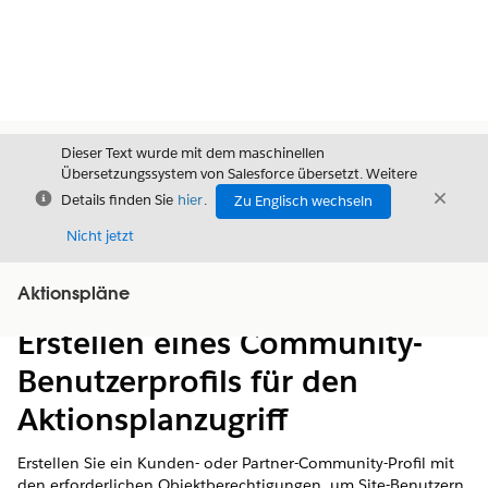
Dieser Text wurde mit dem maschinellen
Übersetzungssystem von Salesforce übersetzt. Weitere
Schließen
Schli
Details finden Sie
hier
.
Zu Englisch wechseln
Schließ
Nicht jetzt
Aktionspläne
Inhalt
Inhalt anzeigen
Erstellen eines Community-
Benutzerprofils für den
Aktionsplanzugriff
Erstellen Sie ein Kunden- oder Partner-Community-Profil mit
den erforderlichen Objektberechtigungen, um Site-Benutzern