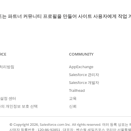
또는 파트너 커뮤니티 프로필을 만들어 사이트 사용자에게 작업 계
RCE
COMMUNITY
sumer Goods Cloud, Education Cloud, Financial Services Cloud
oud, Manufacturing Cloud, Nonprofit Cloud, 공공 부문 솔루션.
Edition
 처리방침
AppExchange
Salesforce 관리자
필요한 사용자 권한
Salesforce 개발자
프로필 및 권한 집합 관리
Trailhead
 설정 센터
교육
의 개인정보 보호 선택
신뢰
 고급 프로필 사용자 인터페이스와 기본 프로필 사용자 인터페이스의 두 가지
이를 전환할 수 있습니다. 검색하여
사용자 관리 설정
을 선택한 다음, 고
 고급 프로필 사용자 인터페이스에 적용됩니다.
© Copyright 2026, Salesforce.com Inc. All rights reserved. 여러 등
사업자 등록번호 : 120-86-92851 , 대표자 : 벤슨웡 세일즈포스 코리아 서울특