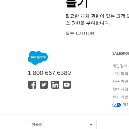
들기
필요한 개체 권한이 있는 고객 
스 권한을 부여합니다.
필수 EDITION
지원 제품: Lightning Experience
SALESFO
지원 제품: Automotive Cloud, Con
Government Cloud, Health Cl
개인정보
1-800-667-6389
보안 정책
사용 약관
프로필 만들기:
참여 지침
쿠키 기본
귀하
Salesforce는
노트
습니다. 설정에서 둘 사
해제합니다. 다음 지침은
Select Org
한국어