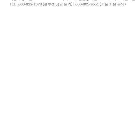
을 입력한 다음
TEL : 080-822-1378 (솔루션 상담 문의) | 080-805-9651 (기술 지원 문의)
프로필
을 선택합니다.
로필
파트너 커뮤니티 프로필 옆에 있는
클론
을 클릭합니다.
센스에 따라 조직에서 사용할 수 있는 커뮤니티 프로필이 결정됩니다.
고 저장합니다.
작업 계획 템플릿, 문서 체크리스트 항목에 대한 적절한 CRUD(Create-Re
트에 추가 개체 또는 시스템 권한이 필요한지 확인하려면 클라우
집에 대한 지침은
프로필
을 참조하십시오. 프로필 할당에 대한 
 고객 또는 파트너 사용자를 활성화하는 방법에 대한 지침은 
?