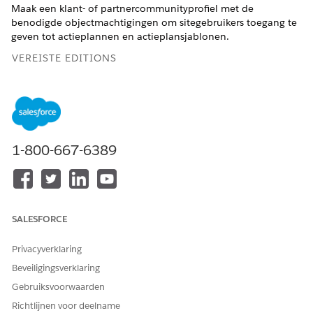
Maak een klant- of partnercommunityprofiel met de
benodigde objectmachtigingen om sitegebruikers toegang te
geven tot actieplannen en actieplansjablonen.
VEREISTE EDITIONS
Beschikbaar in: Lightning Experience
Beschikbaar in: Automotive Cloud, Consumer Goods Cloud,
Education Cloud, Financial Services Cloud, Government
Cloud met Lightning Scheduler, Health Cloud,
1-800-667-6389
Manufacturing Cloud, Nonprofit Cloud en oplossingen voor
de openbare sector.
Bekijk editionbeschikbaarheid
.
VEREISTE GEBRUIKERSMACHTIGINGEN
SALESFORCE
Profielen maken:
Profielen en
machtigingensets beheren
Privacyverklaring
Beveiligingsverklaring
Gebruiksvoorwaarden
Richtlijnen voor deelname