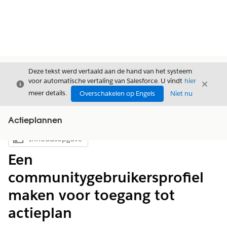
Deze tekst werd vertaald aan de hand van het systeem
voor automatische vertaling van Salesforce. U vindt
hier
Sluiten
Sluite
Sluiten
meer details.
Overschakelen op Engels
Niet nu
Actieplannen
Inhoudsopgave
Inhoudsopgave weergeven
Een
communitygebruikersprofiel
maken voor toegang tot
actieplan