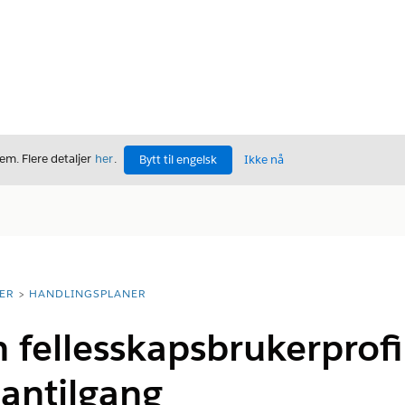
m. Flere detaljer
her
.
Bytt til engelsk
Ikke nå
ER
HANDLINGSPLANER
 fellesskapsbrukerprofil
antilgang