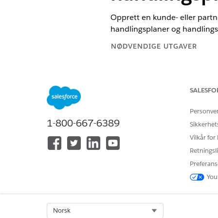
Opprett en kunde- eller partne
handlingsplaner og handlings
NØDVENDIGE UTGAVER
Tilgjengelig i Lightning Experie
Tilgjengelig i Automotive Clou
SALESFO
Scheduler, Health Cloud, Manufa
Personve
1-800-667-6389
Sikkerhet
For å opprette profiler:
Vilkår for
Retningsli
Preferans
Salesforce tilbyr
MERK
profilbrukergrensesnit
You
deretter på eller av Ut
Select Org
Norsk
Skriv
i Hurtigsøk-fe
Profiler