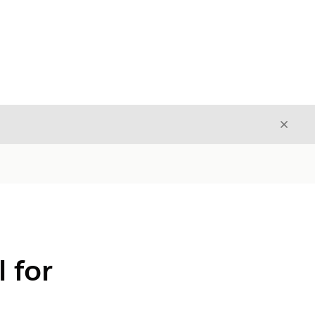
Avslut
Avslutt
 for