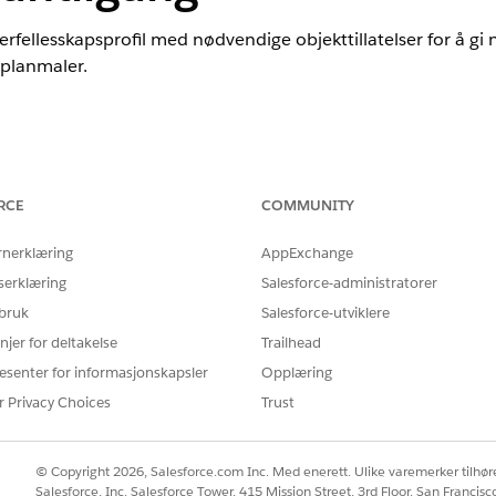
rfellesskapsprofil med nødvendige objekttillatelser for å gi n
planmaler.
nce
d, Consumer Goods Cloud, Education Cloud, Financial Services Cl
RCE
COMMUNITY
cturing Cloud, Nonprofit Cloud og Løsninger for offentlig sektor.
S
rnerklæring
AppExchange
NØDVENDIG BRUKERTILLATELSE
serklæring
Salesforce-administratorer
Behandle profiler og tillatels
 bruk
Salesforce-utviklere
njer for deltakelse
Trailhead
esenter for informasjonskapsler
Opplæring
 to måter å arbeide med profiler på: det utvidede profilbrukergrense
tet. Du kan bytte mellom de to i Oppsett. Søk etter og velg
Innstilli
r Privacy Choices
Trust
videt profilbrukergrensesnitt. Disse instruksjonene gjelder for det ut
© Copyright 2026, Salesforce.com Inc. Med enerett. Ulike varemerker tilhøre
ltet under Oppsett, og velg deretter
Profiler
.
Salesforce, Inc. Salesforce Tower, 415 Mission Street, 3rd Floor, San Francis