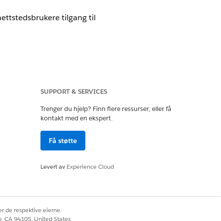
ettstedsbrukere tilgang til
oud, Government Cloud med Lightning
SUPPORT & SERVICES
e tilgjengelighet av versjon
.
Trenger du hjelp? Finn flere ressurser, eller få
kontakt med en ekspert.
essett
Få støtte
Levert av
Experience Cloud
snittet og det originale
nger for brukerbehandling
, og slå
videde profilbrukergrensesnittet.
r de respektive eierne.
co, CA 94105, United States