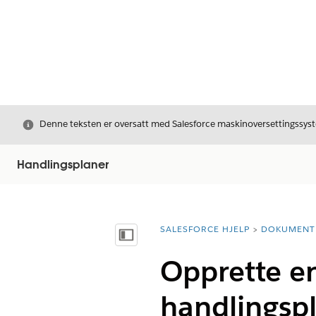
Avslutt
Denne teksten er oversatt med Salesforce maskinoversettingssyste
Handlingsplaner
SALESFORCE HJELP
DOKUMENT
Du er her:
Vis innholdsfortegnelse
Opprette en
handlingspl