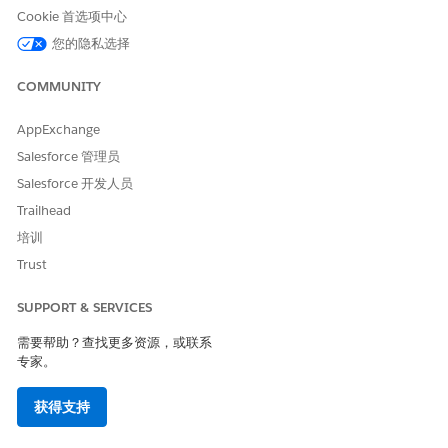
Cookie 首选项中心
从“设置”中，在快速查找框中输入
，然后选择
简档
。
简档
在“简档”页面上，单击客户或合作伙伴社区简档旁边的
复制
。
您的隐私选择
Experience Cloud 许可证确定哪些社区简档在贵组织中可用。
输入复制的简档的名称并保存。
COMMUNITY
在简档的对象设置中，为行动计划、行动计划模板和文档核对清
单项目分配适当级别的创建-读取-更新-删除 (CRUD) 访问权限。
AppExchange
保存更改。
Salesforce 管理员
要检查您的站点是否需要社区用户简档上的其他对象或系统权限，
Salesforce 开发人员
请检查您的云的文档，并根据需要编辑简档。有关编辑简档的说
Trailhead
明，请参阅
简档
。有关分配简档的说明，请查看将
成员添加到
Experience Cloud 站点，或查看云的文档，了解如何在站点上启用
培训
客户或合作伙伴用户。
Trust
SUPPORT & SERVICES
本文章是否解决您的问题？
需要帮助？查找更多资源，或联系
专家。
请与我们共享您的想法，以便我们进行改进！
是
否
获得支持