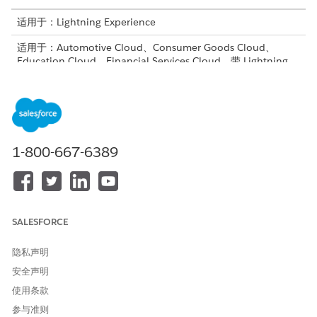
适用于：Lightning Experience
适用于：Automotive Cloud、Consumer Goods Cloud、
Education Cloud、Financial Services Cloud、带 Lightning
Scheduler 的政府云、Health Cloud、Manufacturing Cloud、
Nonprofit Cloud 和 Public Sector Solutions。
查看版本可用
性
。
所需用户权限
1-800-667-6389
要创建简档：
管理简档和权限集
SALESFORCE
Salesforce 提供了两种使用简档的方式：增强简档用户界面
备注
隐私声明
和原始简档用户界面。您可以在“设置”中在两者之间切换。搜索
安全声明
并选择
用户管理设置
，然后打开或关闭增强简档用户界面。这些
使用条款
说明适用于增强简档用户界面。
参与准则