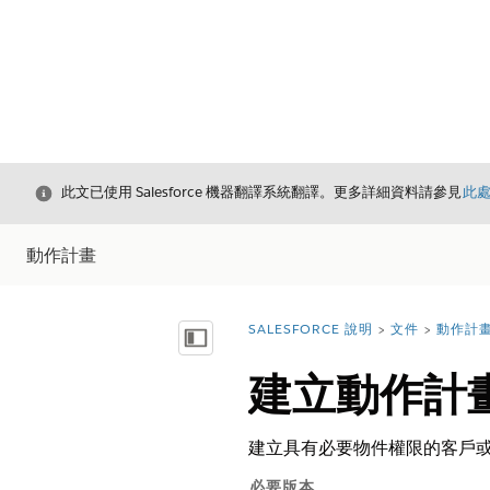
結束
此文已使用 Salesforce 機器翻譯系統翻譯。更多詳細資料請參見
此
動作計畫
SALESFORCE 說明
文件
動作計
您位於此處：
顯示目錄
建立動作計
建立具有必要物件權限的客戶或
必要版本