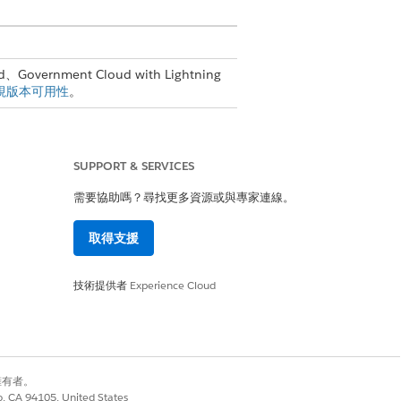
、Government Cloud with Lightning
視版本可用性
。
SUPPORT & SERVICES
需要協助嗎？尋找更多資源或與專家連線。
面。您可以在「設定」中切換這兩個項目。搜
取得支援
設定檔使用者介面。
技術提供者
Experience Cloud
更新-刪除」(CRUD) 存取層級。
別擁有者。
co, CA 94105, United States