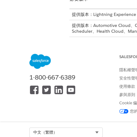
提供版本：Lightning Experience
提供版本：Automotive Cloud、Consu
Scheduler、Health Cloud、Manuf
建立設定檔：
SALESFO
隱私權聲
Salesforce
1-800-667-6389
備註
安全性聲
尋並選取「
使用者管理
使用條款
參與原則
進入「設定」，在「快速尋找」
Cookie
在「設定檔」頁面上,按一下客
您
您的 Experience Clou
輸入所複製設定檔的名稱並予以
在設定檔的物件設定中,為「動作
儲存您的變更。
Select Org
中文（繁體）