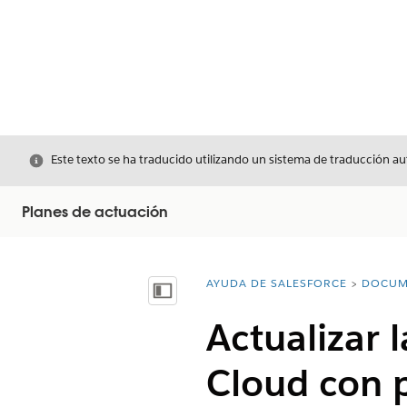
Cerrar
Este texto se ha traducido utilizando un sistema de traducción a
Planes de actuación
AYUDA DE SALESFORCE
DOCUM
Usted está aquí:
Mostrar índice de materias
Actualizar 
Cloud con p