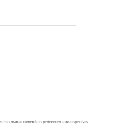
loud, Government Cloud con Lightning
er disponibilidad de edición
.
 Crear y configurar experiencias
Y Ver parámetros y configuración Y
experiencia, publicador o
continuación, seleccione
Todos los
istintas marcas comerciales pertenecen a sus respectivos