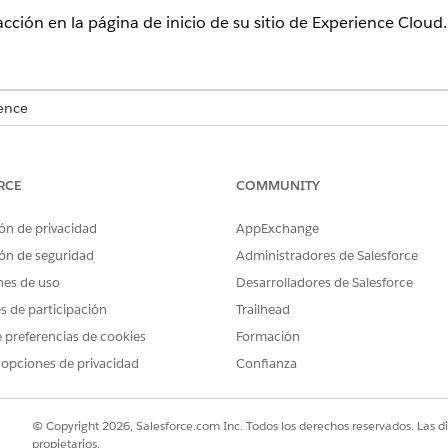
acción en la página de inicio de su sitio de Experience Cloud.
ence
ud, Consumer Goods Cloud, Education Cloud, Financial Services C
acturing Cloud, Nonprofit Cloud y Soluciones del sector público.
V
RCE
COMMUNITY
PERMISOS DE USUARIO NECESARIOS
ón de privacidad
AppExchange
xperience Cloud:
Ser un miembro del sitio Y
ón de seguridad
Administradores de Salesforce
O
nes de uso
Desarrolladores de Salesforce
es de participación
Trailhead
Ser un miembro del sitio 
 preferencias de cookies
Formación
Ser un administrador con 
 opciones de privacidad
Confianza
generador en ese sitio
cuadro Búsqueda rápida, introduzca
y, a 
Experiencias digitales
© Copyright 2026, Salesforce.com Inc. Todos los derechos reservados. Las d
propietarios.