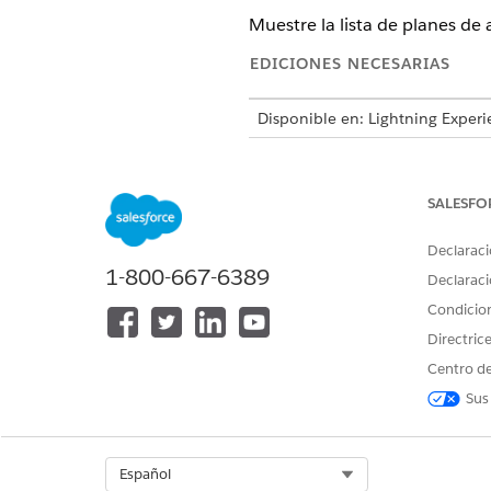
Muestre la lista de planes de 
EDICIONES NECESARIAS
Disponible en: Lightning Experi
Disponible en: Automotive Clo
Scheduler, Health Cloud, Manuf
SALESFO
Declaraci
Para personalizar un sitio de E
1-800-667-6389
Declaraci
Condicio
Directric
Centro de
Sus
Desde Configuración, en el 
sitios
.
Select Org
Español