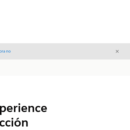
Cerrar
ora no
Cerrar
xperience
acción