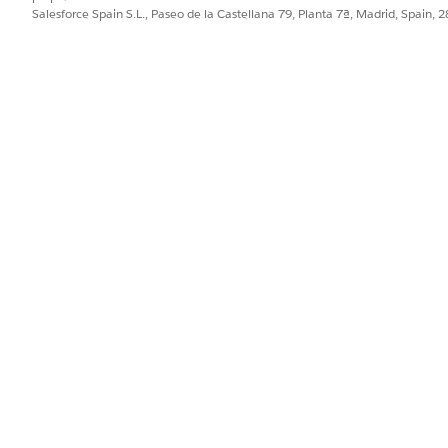
l sitio que desea modificar.
Salesforce Spain S.L., Paseo de la Castellana 79, Planta 7ª, Madrid, Spain, 
 componente Lista de planes de acción a la página.
Lista de planes de acción, introduzca el número de registros que de
blique los cambios.
ar su organización para sitios de Experience Cloud
r y personalizar su sitio de Experience Cloud
PROBLEMA?
ejorar!