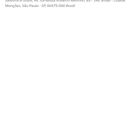
Salesforce Brasil, Av. Jornalista Roberto Marinho, 85 - 14º andar - Cidade
Monções, São Paulo - SP, 04575-000 Brasil
Sim
Não