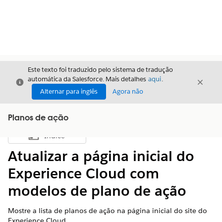
Este texto foi traduzido pelo sistema de tradução
automática da Salesforce. Mais detalhes
aqui
.
Fechar
Fecha
Fechar
Alternar para inglês
Agora não
Planos de ação
Índice
Mostrar índice
Atualizar a página inicial do
Experience Cloud com
modelos de plano de ação
Mostre a lista de planos de ação na página inicial do site do
Experience Cloud.