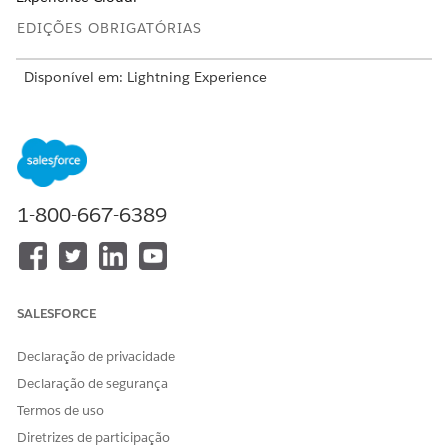
EDIÇÕES OBRIGATÓRIAS
Disponível em: Lightning Experience
Disponível em: Automotive Cloud, Consumer Goods Cloud,
Education Cloud, Financial Services Cloud, Government
Cloud com Lightning Scheduler, Health Cloud,
Manufacturing Cloud, Nonprofit Cloud e Soluções do setor
público.
Visualizar disponibilidade da edição
.
1-800-667-6389
PERMISSÕES NECESSÁRIAS DO USUÁRIO
Para personalizar um site do
Ser um membro do site E
Experience Cloud:
criar e configurar
experiências
SALESFORCE
OU
Declaração de privacidade
Ser um membro do site E
Declaração de segurança
Visualizar configuração E Ser
Termos de uso
um administrador, um
editor ou um criador de
Diretrizes de participação