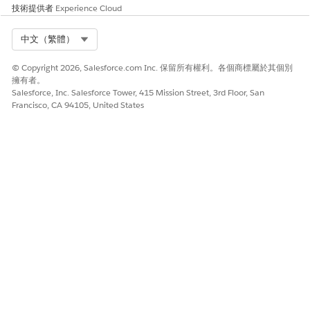
技術提供者
Experience Cloud
Select Org
中文（繁體）
© Copyright 2026, Salesforce.com Inc. 保留所有權利。各個商標屬於其個別
擁有者。
Salesforce, Inc. Salesforce Tower, 415 Mission Street, 3rd Floor, San
Francisco, CA 94105, United States