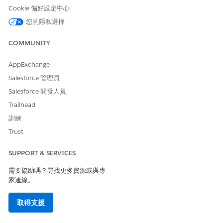
按一下
,然後將「動作計畫清單」元件拖曳至頁面上。
Cookie 偏好設定中心
在「動作計畫清單」內容視窗中,輸入您要在清單中看見的記錄
您的隱私選擇
數。
預覽並發佈變更。
COMMUNITY
另請參照：
AppExchange
Salesforce 說明：針對 Experience Cloud 網站設定組織
Salesforce 管理員
Salesforce 說明：建立與自訂 Experience Cloud 網站
Salesforce 開發人員
Trailhead
訓練
此文章是否解決您的問題？
Trust
請讓我們知道，以便我們改進！
SUPPORT & SERVICES
是
否
需要協助嗎？尋找更多資源或與專
家連線。
取得支援