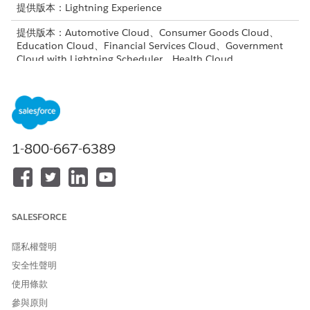
提供版本：Lightning Experience
提供版本：Automotive Cloud、Consumer Goods Cloud、
Education Cloud、Financial Services Cloud、Government
Cloud with Lightning Scheduler、Health Cloud、
Manufacturing Cloud、Nonprofit Cloud 和 Public Sector
Solutions。
檢視版本可用性
。
需要的使用者權限
自訂 Experience Cloud 網
成為網站的會員，並建立和設
1-800-667-6389
站：
定體驗
OR
成為網站的會員,以及「檢視設
定和組態」和「在該網站中成
SALESFORCE
為 Experience 管理員、發行
者或產生者」權限
隱私權聲明
安全性聲明
進入「設定」，在「快速尋找」方塊中輸入
，然後選取
數位體驗
使用條款
「
所有網站
」。
針對您要編輯的網站,按一下「
產生器
」。
參與原則