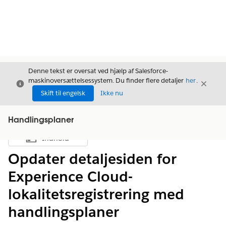
Denne tekst er oversat ved hjælp af Salesforce-
maskinoversættelsessystem. Du finder flere detaljer
her
.
Luk
Luk
Luk
Skift til engelsk
Ikke nu
Handlingsplaner
Indhold
Vis indholdsfortegnelse
Opdater detaljesiden for
Experience Cloud-
lokalitetsregistrering med
handlingsplaner