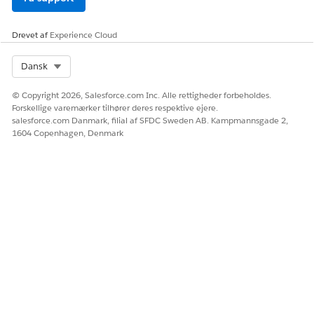
LØSTE DENNE ARTIKEL DIT PROBLEM?
Drevet af
Experience Cloud
Giv os besked, så vi kan forbedre os!
Ja
Nej
Select Org
Dansk
© Copyright 2026, Salesforce.com Inc. Alle rettigheder forbeholdes.
Forskellige varemærker tilhører deres respektive ejere.
salesforce.com Danmark, filial af SFDC Sweden AB. Kampmannsgade 2,
1604 Copenhagen, Denmark