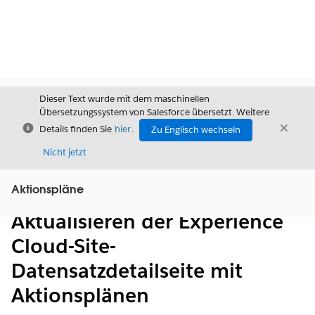
Dieser Text wurde mit dem maschinellen
Übersetzungssystem von Salesforce übersetzt. Weitere
Schließen
Schli
Details finden Sie
hier
.
Zu Englisch wechseln
Schließ
Nicht jetzt
Aktionspläne
Inhalt
Inhalt anzeigen
Aktualisieren der Experience
Cloud-Site-
Datensatzdetailseite mit
Aktionsplänen