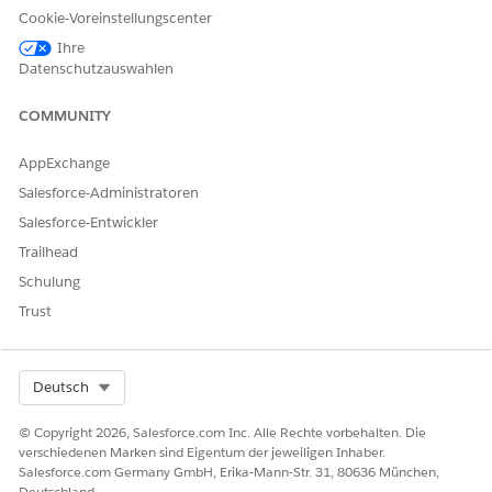
Cookie-Voreinstellungscenter
"Erfahrungsadministrator",
"Publisher" oder
Ihre
"Generator" auf dieser Site
Datenschutzauswahlen
Geben Sie unter "Setup" im Feld "Schnellsuche" den Text
COMMUNITY
ein und klicken Sie dann auf
Alle
Digitale Erfahrungen
Sites
.
AppExchange
Klicken Sie für die Site, die Sie bearbeiten möchten, auf
Salesforce-Administratoren
Generator
.
Salesforce-Entwickler
Wählen Sie im Menü "Seiten" eine Datensatz-Detailseite
aus oder erstellen Sie eine.
Trailhead
Klicken Sie auf
und ziehen Sie die Komponente
Schulung
"Themenliste für Aktionspläne" auf die Seite.
Trust
Zeigen Sie eine Vorschau der Änderungen an und
veröffentlichen Sie sie.
Select Org
Deutsch
SIEHE AUCH:
Salesforce-Hilfe: Einrichten und Konfigurieren Ihrer
© Copyright 2026, Salesforce.com Inc. Alle Rechte vorbehalten. Die
verschiedenen Marken sind Eigentum der jeweiligen Inhaber.
Organisation für Experience Cloud-Sites
Salesforce.com Germany GmbH, Erika-Mann-Str. 31, 80636 München,
Salesforce-Hilfe: Erstellen und Anpassen Ihrer Experience
Deutschland