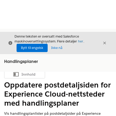
Denne teksten er oversatt med Salesforce
maskinoversettingssystem. Flere detaljer
her
.
Avslutt
Avslut
Avslutt
Bytt til engelsk
Ikke nå
Handlingsplaner
Innhold
Vis innholdsfortegnelse
Oppdatere postdetaljsiden for
Experience Cloud-nettsteder
med handlingsplaner
Vis handlingsplanlister på postdetaljsider på Experience