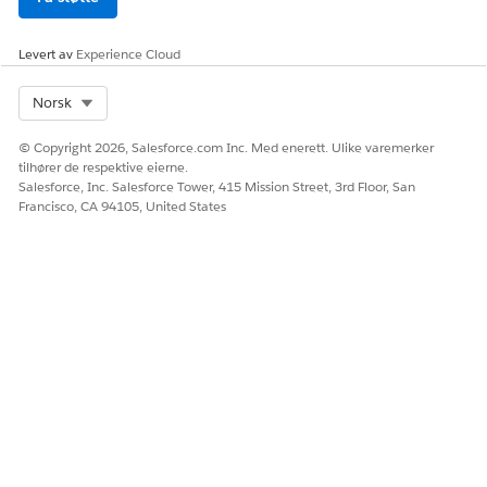
La oss få vite det slik at vi kan forbedre!
Ja
Nei
Levert av
Experience Cloud
Select Org
Norsk
© Copyright 2026, Salesforce.com Inc. Med enerett. Ulike varemerker
tilhører de respektive eierne.
Salesforce, Inc. Salesforce Tower, 415 Mission Street, 3rd Floor, San
Francisco, CA 94105, United States