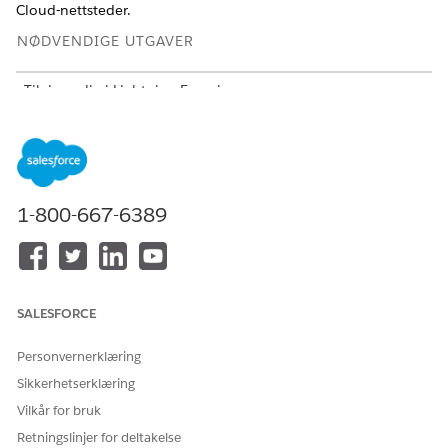
Cloud-nettsteder.
NØDVENDIGE UTGAVER
Tilgjengelig i Lightning Experience
Tilgjengelig i Automotive Cloud, Consumer Goods Cloud,
Education Cloud, Financial Services Cloud, Government
Cloud med Lightning Scheduler, Health Cloud,
Manufacturing Cloud, Nonprofit Cloud og Løsninger for
offentlig sektor.
Se tilgjengelighet av versjon
.
1-800-667-6389
NØDVENDIGE BRUKERTILLATELSER
For å tilpasse et Experience
Være medlem av nettstedet
Cloud-nettsted:
OG Opprette og konfigurere
SALESFORCE
opplevelser
ELLER
Personvernerklæring
Sikkerhetserklæring
Være medlem av nettstedet
OG Vise oppsett og
Vilkår for bruk
konfigurasjon OG Være
Retningslinjer for deltakelse
opplevelsesadministrator,