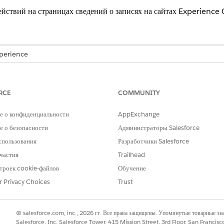
йствий на страницах сведений о записях на сайтах Experience 
xperience
 Cloud, Consumer Goods Cloud, Education Cloud, Financial Servic
oud, Manufacturing Cloud, Nonprofit Cloud и решения Public Sector
RCE
COMMUNITY
НЕОБХОДИМЫЕ ПОЛНОМОЧИЯ ПОЛЬЗОВАТЕЛЯ
е о конфиденциальности
AppExchange
Cloud:
«Являться участником сайт
 о безопасности
Администраторы Salesforce
взаимодействий»
спользования
Разработчики Salesforce
ИЛИ
частия
Trailhead
троек cookie-файлов
Обучение
«Являться участником сайт
r Privacy Choices
Trust
конфигурации» И «Являтьс
издателем или конструкторо
© salesforce.com, inc., 2026 гг. Все права защищены. Упомянутые товарные з
оиска введите
, а потом выберите
«Все с
«Цифровые взаимодействия»
Salesforce, Inc. Salesforce Tower, 415 Mission Street, 3rd Floor, San Francis