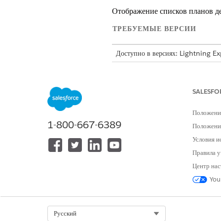
Отображение списков планов де
ТРЕБУЕМЫЕ ВЕРСИИ
Доступно в версиях: Lightning E
Доступно в версиях: Automotive
Lightning Scheduler, Health Cl
SALESFO
Положени
Для настройки сайта Experience 
1-800-667-6389
Положение
Условия и
Правила у
Центр нас
You
Select Org
Русский
В настройке, в поле быстрого п