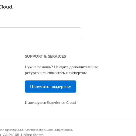
Cloud.
es Cloud, Government Cloud с
.
Просмотр доступности версии
.
SUPPORT & SERVICES
Нужна помощь? Найдите дополнительные
ресурсы или свяжитесь с экспертом.
а» И «Создание и настройка
Получить поддержку
Используется
Experience Cloud
а» И «Просмотр настройки и
я администратором взаимодействий,
м на этом сайте»
наки принадлежат соответствующим владельцам.
айты»
.
co, CA 94105, United States