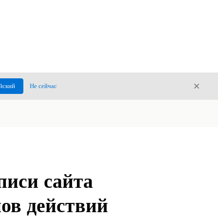
Закры
йский
Не сейчас
Закрыт
писи сайта
ов действий