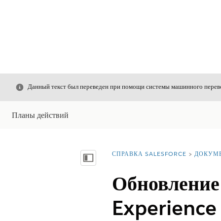
Закрыть
Данный текст был переведен при помощи системы машинного перево
Планы действий
СПРАВКА SALESFORCE
ДОКУМ
Вы находитесь здесь:
Показать содержание
Обновление 
Experience