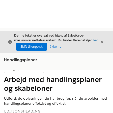
Denne tekst er oversat ved hjælp af Salesforce-
maskinoversættelsessystem. Du finder flere detaljer
her
.
Luk
Luk
Luk
Skift til engelsk
Ikke nu
Handlingsplaner
Indhold
Vis indholdsfortegnelse
Arbejd med handlingsplaner
og skabeloner
Udforsk de oplysninger, du har brug for, når du arbejder med
handlingsplaner effektivt og effektivt.
EDITIONSHEADING