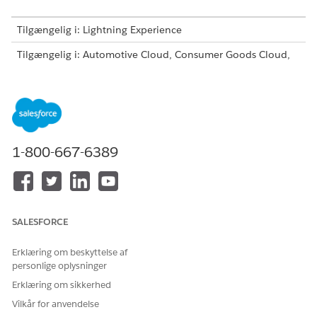
Tilgængelig i: Lightning Experience
Tilgængelig i: Automotive Cloud, Consumer Goods Cloud,
Education Cloud, Financial Services Cloud, Government
Cloud med Lightning Scheduler, Health Cloud,
Manufacturing Cloud, Nonprofit Cloud og Løsninger til den
offentlige sektor.
Vis tilgængelighed af version
.
Opret handlingsplanskabeloner
Angiv skabeloner, som brugere kan oprette deres egne
1-800-667-6389
handlingsplaner. En handlingsplanskabelon definerer de
opgaver og dokumentchecklisteelementer, der er
nødvendige for at fuldføre en forretningsproces.
Opret individuelle, specifikke handlingsplaner fra
SALESFORCE
skabeloner
Handlingsplaner giver dig mulighed for at registrere
Erklæring om beskyttelse af
gentagne opgaver og derefter automatisere
personlige oplysninger
opgavesekvenserne, hvilket forbedrer samarbejde og
Erklæring om sikkerhed
produktivitet. Ved at bruge handlingsplaner kan et team
Vilkår for anvendelse
automatisk tildele opgaveejere og deadlines for specifikke