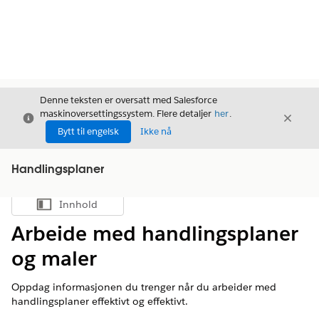
Denne teksten er oversatt med Salesforce
maskinoversettingssystem. Flere detaljer
her
.
Avslutt
Avslut
Avslutt
Bytt til engelsk
Ikke nå
Handlingsplaner
Innhold
Vis innholdsfortegnelse
Arbeide med handlingsplaner
og maler
Oppdag informasjonen du trenger når du arbeider med
handlingsplaner effektivt og effektivt.