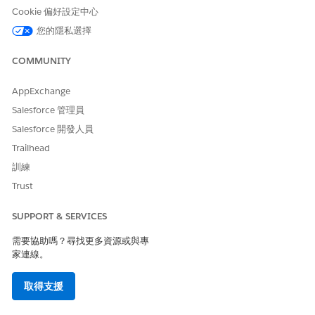
和文件檢查清單項目。
Cookie 偏好設定中心
編輯動作計畫和動作計畫範本中的工作欄位
您的隱私選擇
從動作計畫工作清單一次編輯多個工作欄位值,而非在動作計畫
和動作計畫範本中個別編輯每個工作。
COMMUNITY
將檔案附加至動作計畫
AppExchange
將檔案附加至動作計畫,以減少將相同檔案或業務附加檔案多次
Salesforce 管理員
附加至相同動作計畫的各種工作。
Salesforce 開發人員
排程循環動作計畫
Trailhead
透過循環排程,您可以針對可重複的業務流程建立循環動作計
畫。建立動作計畫的循環排程之前,請先識別您必須執行的工
訓練
作。
Trust
SUPPORT & SERVICES
需要協助嗎？尋找更多資源或與專
此文章是否解決您的問題？
家連線。
請讓我們知道，以便我們改進！
取得支援
是
否