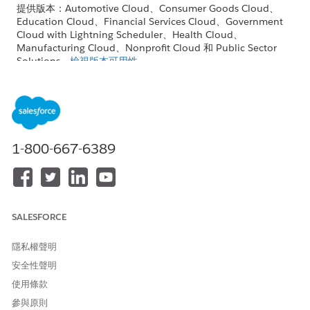
提供版本：Automotive Cloud、Consumer Goods Cloud、
Education Cloud、Financial Services Cloud、Government
Cloud with Lightning Scheduler、Health Cloud、
Manufacturing Cloud、Nonprofit Cloud 和 Public Sector
Solutions。
檢視版本可用性
。
建立動作計畫範本
提供範本讓使用者建立自己的動作計畫。動作計畫範本會定義完
成業務流程所需的工作和文件檢查清單項目。
從範本建立個別、特定動作計畫
1-800-667-6389
動作計畫可讓您捕捉可重複的工作,然後將工作序列自動化,以改
善協同合作和生產力。使用動作計畫,小組可以自動為特定用戶
參與指派工作擁有者和期限。動作計畫也可讓您輕鬆建立報告和
顯示面板,因此您可以監視進度並確保合規性。
SALESFORCE
在可列印檢視中顯示動作計畫項目
如果您想要可列印檢視顯示工作、文件檢查清單項目和檔案,請
隱私權聲明
編輯「動作計畫」版面配置。然後將「工作」和「文件檢查清單
安全性聲明
項目」相關清單新增至版面配置。
使用條款
自訂工作和文件檢查清單項目的顯示順序
參與原則
使用重新排序功能,在動作計畫或動作計畫範本中重新排列工作