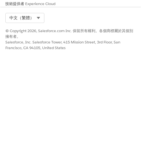
技術提供者
Experience Cloud
Select Org
中文（繁體）
© Copyright 2026, Salesforce.com Inc. 保留所有權利。各個商標屬於其個別
擁有者。
Salesforce, Inc. Salesforce Tower, 415 Mission Street, 3rd Floor, San
Francisco, CA 94105, United States