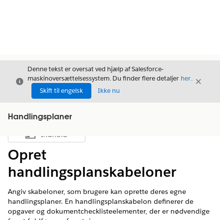
Denne tekst er oversat ved hjælp af Salesforce-
maskinoversættelsessystem. Du finder flere detaljer
her
.
Luk
Luk
Luk
Skift til engelsk
Ikke nu
Handlingsplaner
Indhold
Vis indholdsfortegnelse
Opret
handlingsplanskabeloner
Angiv skabeloner, som brugere kan oprette deres egne
handlingsplaner. En handlingsplanskabelon definerer de
opgaver og dokumentchecklisteelementer, der er nødvendige