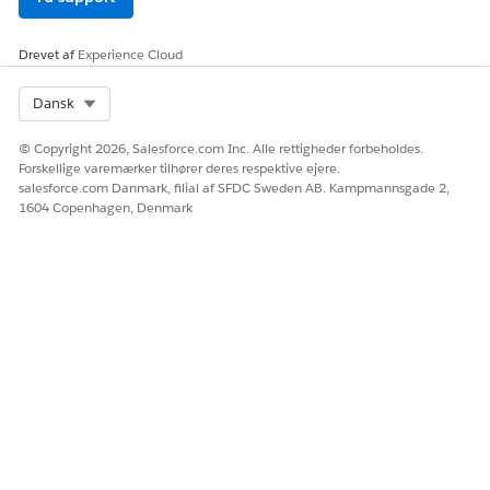
På fanen Elementer:
Drevet af
Hvis du vil oprette en opgave, skal du klikke på
Experience Cloud
Ny
opgave
.
Hvis du vil oprette et dokumentchecklisteelement, skal
Select Org
Dansk
du klikke på
Ny dokumentchecklisteelement
.
© Copyright 2026, Salesforce.com Inc. Alle rettigheder forbeholdes.
Forskellige varemærker tilhører deres respektive ejere.
salesforce.com Danmark, filial af SFDC Sweden AB. Kampmannsgade 2,
1604 Copenhagen, Denmark
Du kan oprette flere opgaver og
BEMÆRK
dokumentkontrollisteelementer.
Klik på
Udgiv skabelon
.
Føj opgaver til handlingsplanskabeloner
Tilføj de opgaver, der sædvanligvis udføres sammen, i en
enkelt handlingsplanskabelon.
Føj opgaveafhængigheder til handlingsplaner
Sørg for, at alle opgaver i en handlingsplan er aktuelle og