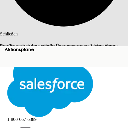
Suche
Schließen
Dieser Text wurde mit dem maschinellen Übersetzungssystem von Salesforce übersetzt.
Aktionspläne
Zu Englisch wechseln
Nicht jetzt
Weitere Details finden Sie
hier
.
Schließen
Schließen
1-800-667-6389