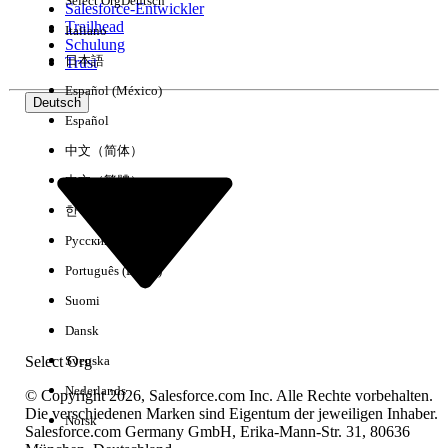
Select Org
Deutsch
Salesforce-Entwickler
Trailhead
Italiano
Erfahrung
Schulung
日本語
Trust
Español (México)
Deutsch
Español
Alle löschen
Fertig
中文（简体）
中文（繁體）
한국어
Русский
Português (Brasil)
Suomi
Dansk
Select Org
Svenska
Nederlands
© Copyright 2026, Salesforce.com Inc. Alle Rechte vorbehalten.
Die verschiedenen Marken sind Eigentum der jeweiligen Inhaber.
Norsk
Salesforce.com Germany GmbH, Erika-Mann-Str. 31, 80636
Keine Ergebnisse