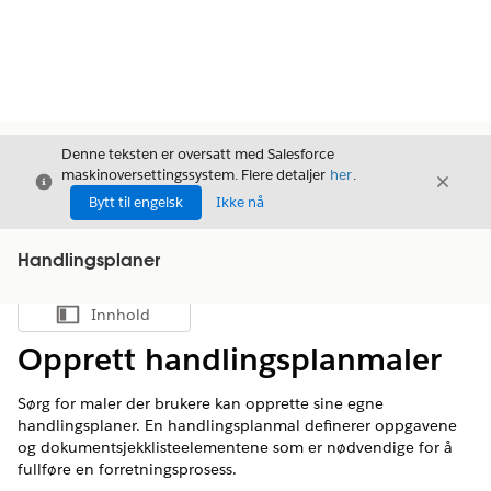
Denne teksten er oversatt med Salesforce
maskinoversettingssystem. Flere detaljer
her
.
Avslutt
Avslut
Avslutt
Bytt til engelsk
Ikke nå
Handlingsplaner
Innhold
Vis innholdsfortegnelse
Opprett handlingsplanmaler
Sørg for maler der brukere kan opprette sine egne
handlingsplaner. En handlingsplanmal definerer oppgavene
og dokumentsjekklisteelementene som er nødvendige for å
fullføre en forretningsprosess.