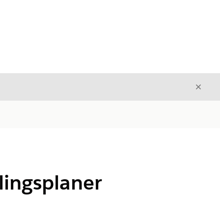
Luk
Luk
lingsplaner