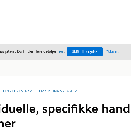
ssystem. Du finder flere detaljer
her
.
Skift til engelsk
Ikke nu
ELINKTEXTSHORT
HANDLINGSPLANER
iduelle, specifikke hand
ner