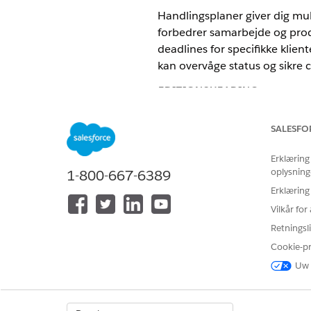
Handlingsplaner giver dig mul
forbedrer samarbejde og prod
deadlines for specifikke kli
kan overvåge status og sikre 
EDITIONSHEADING
Tilgængelig i: Lightning Experie
SALESFO
Tilgængelig i: Automotive Clou
Erklæring
Scheduler, Health Cloud, Manufa
oplysning
1-800-667-6389
Erklæring
BRUGERTILLADELSER PÅKRÆVE
Vilkår fo
Hvis du vil konfigurere handling
Retningsli
Cookie-p
Uw 
Fra Appstarter skal du klikke p