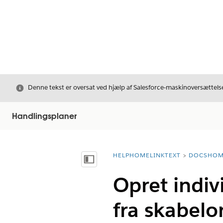
Luk
Denne tekst er oversat ved hjælp af Salesforce-maskinoversættelse
Handlingsplaner
HELPHOMELINKTEXT
DOCSHOM
breadcrumbDescription
Vis indholdsfortegnelse
Opret indiv
fra skabelo