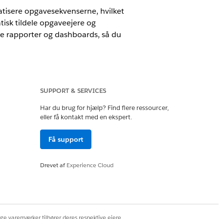
atisere opgavesekvenserne, hvilket
isk tildele opgaveejere og
te rapporter og dashboards, så du
SUPPORT & SERVICES
oud, Government Cloud med Lightning
Har du brug for hjælp? Find flere ressourcer,
tor.
Vis tilgængelighed af version
.
eller få kontakt med en ekspert.
Få support
gsplaner
Drevet af
Experience Cloud
ige varemærker tilhører deres respektive ejere.