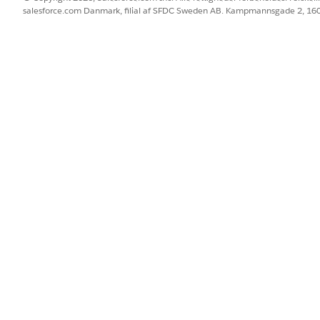
aljerne, skal du klikke på en registrering.
salesforce.com Danmark, filial af SFDC Sweden AB. Kampmannsgade 2, 1
gsdetaljesiden i afsnittet Handlingsplaner.
planen.
dlingsplanen skal starte.
n for at oprette denne handlingsplan.
 for opgaver
, hvis det er nødvendigt.
.
givne oplysninger.
d oprettelse af handlingsplaner
er, skal du gennemse disse overvejelser.
d kørsel af handlingsplaner
lingsplan, skal du gennemse disse overvejelser.
andlingsplaner
strerings ejer
f adgang til registreringer med manuel deling i Lightning Experience