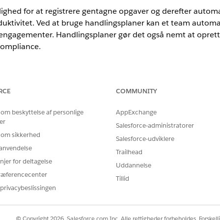
ighed for at registrere gentagne opgaver og derefter autom
uktivitet. Ved at bruge handlingsplaner kan et team automat
entengagementer. Handlingsplaner gør det også nemt at opret
compliance.
nce
RCE
COMMUNITY
d, Consumer Goods Cloud, Education Cloud, Financial Services Cl
 om beskyttelse af personlige
AppExchange
cturing Cloud, Nonprofit Cloud og Løsninger til den offentlige sek
er
Salesforce-administratorer
 om sikkerhed
T
Salesforce-udviklere
r anvendelse
Trailhead
splaner:
Tilladelsessættet Handlin
njer for deltagelse
Uddannelse
ELLER
ræferencecenter
Tillid
privacybeslissingen
Rediger alle data
å et målobjekt for at få vist listen over registreringer.
© Copyright 2026, Salesforce.com Inc. Alle rettigheder forbeholdes. Forskell