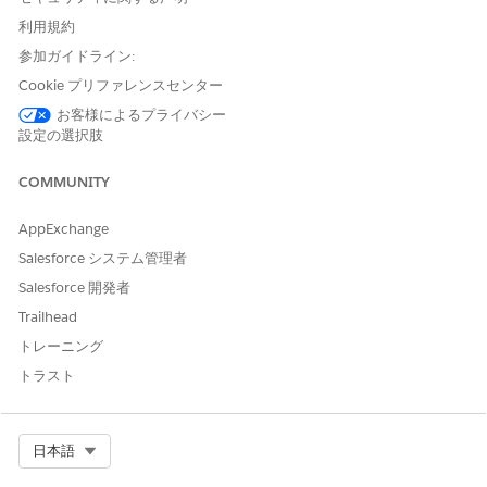
「すべてのデータの編集」
利用規約
参加ガイドライン:
アプリケーションランチャーで、対象オブジェクトをクリック
してレコードのリストを表示します。
Cookie プリファレンスセンター
レコードの詳細を表示するには、レコードをクリックします。
お客様によるプライバシー
レコードの詳細ページの [アクションプラン] セクションで、
設定の選択肢
[新規プラン]
をクリックします。
アクションプランの名前を入力します。
COMMUNITY
アクションプランを開始する日付を選択します。
このアクションプランを作成するためのアクションプランテン
AppExchange
プレートを選択します。
Salesforce システム管理者
必要に応じて、
[ToDo で非営業日をスキップ]
を選択します。
アクションプランの状況を選択します。
Salesforce 開発者
指定した詳細を確認するには、
[次へ]
をクリックします。
Trailhead
変更内容を保存します。
トレーニング
アクションプランの作成に関する考慮事項
トラスト
アクションプランを作成する前に、次の考慮事項を確認してく
ださい。
アクションプランの実行に関する考慮事項
Select Org
日本語
アクションプランを実行する前に、次の考慮事項を確認してく