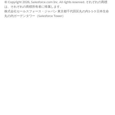
ださい。
© Copyright 2026, Salesforce.com Inc. All rights reserved. それぞれの商標
は、それぞれの商標所有者に帰属します。
株式会社セールスフォース・ジャパン 東京都千代田区丸の内1-1-3 日本生命
関連項目:
丸の内ガーデンタワー（Salesforce Tower）
アクションプランの非作業日の設定
Salesforce ヘルプ: レコードの所有者の変更
Salesforce ヘルプ: Lightning Experience での共有の直接設定
によるレコードへのアクセス権の付与
この記事で問題は解決されましたか?
ご意見をお待ちしております。
はい
いいえ