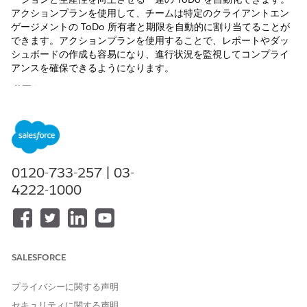
アクションプランを使用して、チームは特定のクライアントエン
ゲージメントの ToDo 所有者と期限を自動的に割り当てることが
できます。アクションプランを使用することで、レポートやダッ
シュボードの作成も容易になり、進行状況を監視してコンプライ
アンスを確保できるようになります。
必要なエディション
使用可能なインターフェース: Lightning Experience
使用可能なアプリケーション: Automotive Cloud、Consumer
Goods Cloud、Education Cloud、Financial Services
0120-733-257 | 03-
Cloud、Lightning Scheduler を備えた Government Cloud、
Health Cloud、Manufacturing Cloud、Nonprofit Cloud、お
4222-1000
よび公共セクターソリューション。
エディションの使用可能状
況を確認
してください。
必要なユーザー権限
SALESFORCE
アクションプランを設定する
アクションプラン権限セット
プライバシーに関する声明
または
セキュリティに関する声明