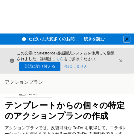
ただいま大変多くのお問い合わせをいただいており、ご連絡までにお時間を頂戴しております
続きを読む
Clo
この文章は Salesforce 機械翻訳システムを使用して翻訳
されました。詳細は
こちら
をご参照ください。
閉じる
閉じ
閉じる
英語に切り替える
今はしません
アクションプラン
目次
目次を表示
テンプレートからの個々の特定
のアクションプランの作成
アクションプランでは、反復可能な ToDo を取得して、コラボレ
ーションと生産性を向上させる一連の ToDo を自動化できます。