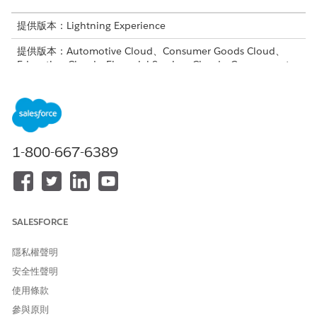
提供版本：Lightning Experience
提供版本：Automotive Cloud、Consumer Goods Cloud、
Education Cloud、Financial Services Cloud、Government
Cloud with Lightning Scheduler、Health Cloud、
Manufacturing Cloud、Nonprofit Cloud 和 Public Sector
Solutions。
檢視版本可用性
。
需要的使用者權限
1-800-667-6389
若要設定「動作計畫」:
動作計畫權限集
或
「修改所有資料」權限
SALESFORCE
進入 App Launcher,按一下目標物件以檢視記錄清單。
隱私權聲明
若要檢視記錄詳細資料,請按一下記錄。
在記錄詳細資料頁面的「動作計畫」區段中,按一下「
新增計
安全性聲明
畫
」。
使用條款
輸入動作計畫的名稱。
參與原則
選取動作計畫開始的日期。