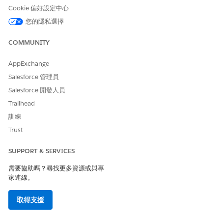
選取動作計畫範本以建立此動作計畫。
Cookie 偏好設定中心
視需要選取「
略過工作的不工作日數
」。
您的隱私選擇
選取動作計畫狀態。
若要檢閱提供的詳細資料,請按一下「
下一步
」。
COMMUNITY
儲存您的變更。
AppExchange
建立動作計畫的考量事項
建立動作計畫之前,請先檢閱這些考量事項。
Salesforce 管理員
Salesforce 開發人員
執行動作計畫的考量事項
若要執行動作計畫,請檢閱這些考量事項。
Trailhead
訓練
另請參照：
Trust
設定動作計畫的非工作日
SUPPORT & SERVICES
Salesforce 說明：變更記錄的擁有者
Salesforce 說明：在 Lightning Experience 中使用手動共用授
需要協助嗎？尋找更多資源或與專
與記錄的存取權
家連線。
取得支援
此文章是否解決您的問題？