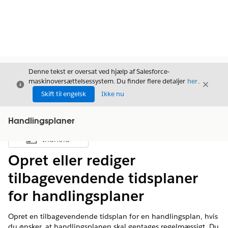
Denne tekst er oversat ved hjælp af Salesforce-
maskinoversættelsessystem. Du finder flere detaljer
her
.
Luk
Luk
Luk
Skift til engelsk
Ikke nu
Handlingsplaner
Indhold
Vis indholdsfortegnelse
Opret eller rediger
tilbagevendende tidsplaner
for handlingsplaner
Opret en tilbagevendende tidsplan for en handlingsplan, hvis
du ønsker, at handlingsplanen skal gentages regelmæssigt. Du