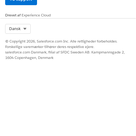
der er større end 0. Den tilbagevendende tidsplan
slutter efter de angivne forekomster.
Drevet af
Experience Cloud
Gem dine ændringer.
Select Org
Dansk
© Copyright 2026, Salesforce.com Inc. Alle rettigheder forbeholdes.
Forskellige varemærker tilhører deres respektive ejere.
LØSTE DENNE ARTIKEL DIT PROBLEM?
salesforce.com Danmark, filial af SFDC Sweden AB. Kampmannsgade 2,
Giv os besked, så vi kan forbedre os!
1604 Copenhagen, Denmark
Ja
Nej