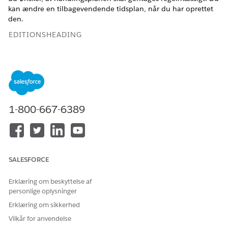
kan ændre en tilbagevendende tidsplan, når du har oprettet
den.
EDITIONSHEADING
Tilgængelig i: Lightning Experience
Tilgængelig i: Automotive Cloud, Consumer Goods Cloud,
Education Cloud, Financial Services Cloud, Government
Cloud med Lightning Scheduler, Health Cloud,
Manufacturing Cloud, Nonprofit Cloud og Løsninger til den
1-800-667-6389
offentlige sektor.
Vis tilgængelighed af version
.
BRUGERTILLADELSER PÅKRÆVET
Hvis du vil konfigurere
Tilladelsessættet
SALESFORCE
handlingsplaner:
Handlingsplaner
Erklæring om beskyttelse af
ELLER
personlige oplysninger
Rediger alle data
Erklæring om sikkerhed
Vilkår for anvendelse
Åbn den handlingsplan, som du ønsker enten at oprette