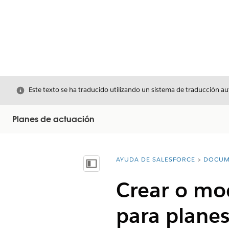
Cerrar
Este texto se ha traducido utilizando un sistema de traducción a
Planes de actuación
AYUDA DE SALESFORCE
DOCUM
Usted está aquí:
Mostrar índice de materias
Crear o mod
para planes