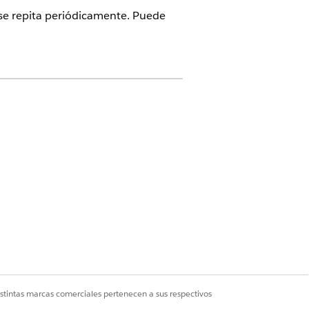
 se repita periódicamente. Puede
loud, Government Cloud con Lightning
er disponibilidad de edición
.
nes de acción
iones y luego haga clic en
Programación
istintas marcas comerciales pertenecen a sus respectivos