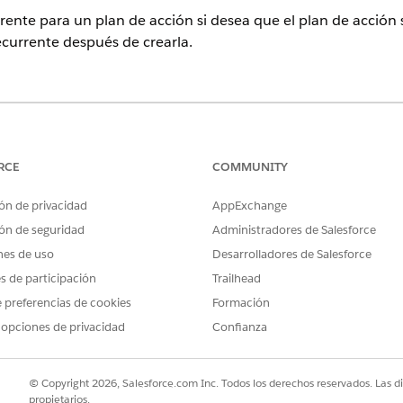
ente para un plan de acción si desea que el plan de acción
urrente después de crearla.
ence
ud, Consumer Goods Cloud, Education Cloud, Financial Services C
acturing Cloud, Nonprofit Cloud y Soluciones del sector público.
V
RCE
COMMUNITY
ón de privacidad
AppExchange
ARIOS
ón de seguridad
Administradores de Salesforce
n:
Conjunto de permisos Pla
nes de uso
Desarrolladores de Salesforce
O BIEN
es de participación
Trailhead
 preferencias de cookies
Formación
Modificar todos los datos
 opciones de privacidad
Confianza
el que desea crear o modificar una programación recurrente.
plan de acción, haga clic en la flecha desplegable para ver más acc
© Copyright 2026, Salesforce.com Inc. Todos los derechos reservados. Las d
propietarios.