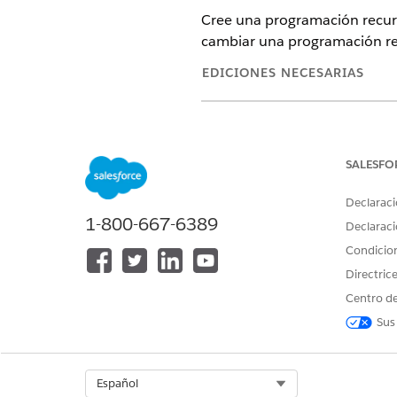
Cree una programación recurr
cambiar una programación rec
EDICIONES NECESARIAS
Disponible en: Lightning Experi
Disponible en: Automotive Clo
Scheduler, Health Cloud, Manuf
SALESFO
Declaraci
PERMISOS DE USUARIO NECES
1-800-667-6389
Declaraci
Para configurar planes de acció
Condicio
Directric
Centro de
Sus
Abra el plan de acción para 
En la página de detalles del 
de repetición
.
Select Org
Español