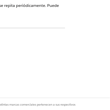
 se repita periódicamente. Puede
loud, Government Cloud con Lightning
er disponibilidad de edición
.
nes de acción
iones y luego haga clic en
Programación
istintas marcas comerciales pertenecen a sus respectivos