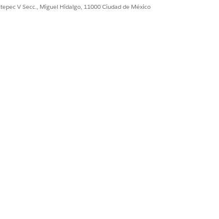
ultepec V Secc., Miguel Hidalgo, 11000 Ciudad de México
. La programación recurrente finaliza
Sí
No