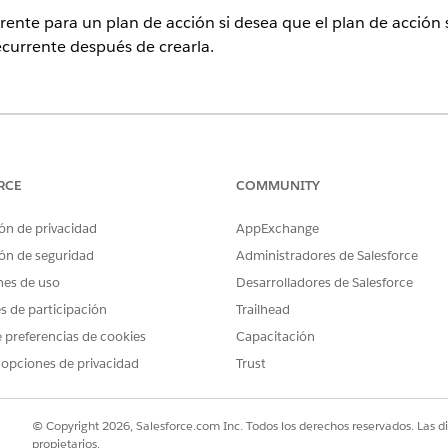
ente para un plan de acción si desea que el plan de acción
urrente después de crearla.
ence
ud, Consumer Goods Cloud, Education Cloud, Financial Services C
acturing Cloud, Nonprofit Cloud y Soluciones del sector público.
V
RCE
COMMUNITY
ón de privacidad
AppExchange
ARIOS
ón de seguridad
Administradores de Salesforce
n:
Conjunto de permisos Pla
nes de uso
Desarrolladores de Salesforce
O bien
es de participación
Trailhead
 preferencias de cookies
Capacitación
Modificar todos los datos
 opciones de privacidad
Trust
el que desea crear o modificar una programación recurrente.
plan de acción, haga clic en la flecha desplegable para ver más acc
© Copyright 2026, Salesforce.com Inc. Todos los derechos reservados. Las d
propietarios.