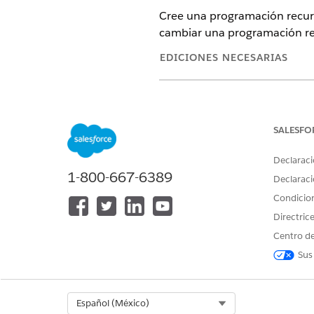
Cree una programación recurr
cambiar una programación rec
EDICIONES NECESARIAS
Disponible en: Lightning Experi
Disponible en: Automotive Clo
Scheduler, Health Cloud, Manuf
SALESFO
Declaraci
PERMISOS DE USUARIO NECES
1-800-667-6389
Declaraci
Para configurar planes de acció
Condicio
Directric
Centro de
Sus
Abra el plan de acción para 
En la página de detalles del 
de repeticiones
.
Select Org
Español (México)