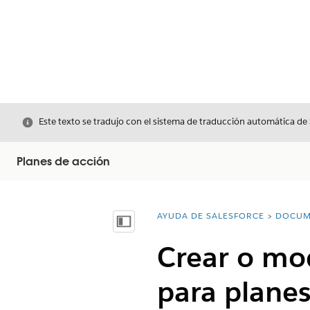
Cerrar
Este texto se tradujo con el sistema de traducción automática de
Planes de acción
AYUDA DE SALESFORCE
DOCUM
Usted está aquí:
Mostrar índice de materias
Crear o mod
para planes