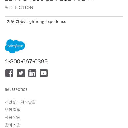
필수 EDITION
지원 제품: Lightning Experience
지원 제품: Automotive Cloud, Consumer Goods Cloud,
Education Cloud, Financial Services Cloud, Lightning
Scheduler 사용하는 Government Cloud, Health Cloud,
Manufacturing Cloud, Nonprofit Cloud, 공공 부문 솔루션.
Edition Availability 보기
.
1-800-667-6389
필요한 사용자 권한
작업 계획 구성:
작업 계획 권한 집합
OR
SALESFORCE
모든 데이터 수정
개인정보 처리방침
반복 일정을 만들거나 편집할 작업 계획을 엽니다.
보안 정책
작업 계획 세부 사항 페이지에서 드롭다운 화살표를 클릭하여
사용 약관
추가 작업을 확인한 다음,
반복 일정
을 클릭합니다.
참여 지침
반복 일정이 시작되는 날짜를 선택합니다.