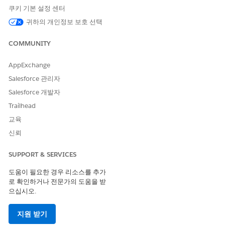
반복 패턴을 선택합니다. 매주, 매주, 매월, 분기별 또는 매년
쿠키 기본 설정 센터
매주 또는 양주별 옵션을 선택한 경우 요일을 선택합니다.
귀하의 개인정보 보호 선택
COMMUNITY
AppExchange
하루 이상을 선택할 수 있습니다.
노트
Salesforce 관리자
Salesforce 개발자
종료할 반복 일정 옵션을 선택합니다.
Trailhead
종료 날짜
: 종료할 반복 일정의 날짜를 선택합니다.
교육
반복 횟수 이후 종료
: 0보다 큰 발생 횟수를 입력합니다. 반
복 일정은 지정된 발생 후에 종료됩니다.
신뢰
변경 사항을 저장합니다.
SUPPORT & SERVICES
도움이 필요한 경우 리소스를 추가
로 확인하거나 전문가의 도움을 받
으십시오.
이 기사를 통해 문제를 해결했습니까?
개선을 위한 의견을 보내주세요.
지원 받기
예
아니요