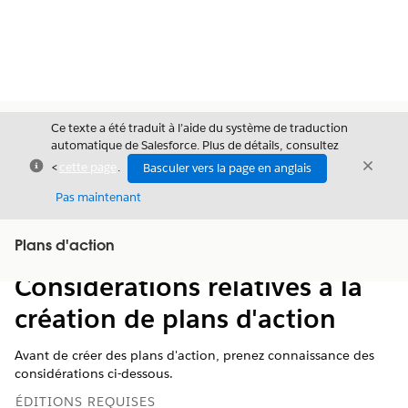
Ce texte a été traduit à l’aide du système de traduction
automatique de Salesforce. Plus de détails, consultez
Fermer
Ferme
<
cette page
.
Basculer vers la page en anglais
Fermer
Pas maintenant
Table des
Plans d'action
Afficher la table des matières
matières
Considérations relatives à la
création de plans d'action
Avant de créer des plans d'action, prenez connaissance des
considérations ci-dessous.
ÉDITIONS REQUISES