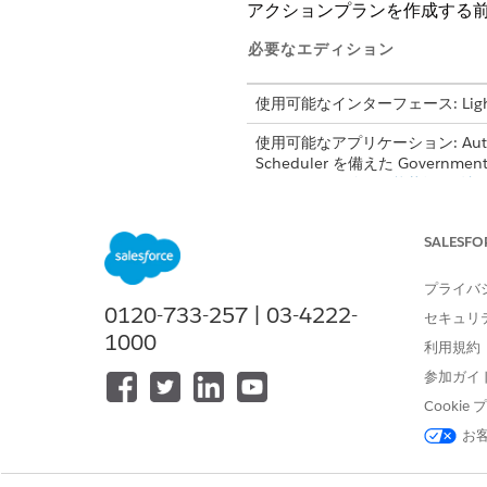
アクションプランを作成する
必要なエディション
使用可能なインターフェース: Lightni
使用可能なアプリケーション: Automotive
Scheduler を備えた Governme
ディションの使用可能状況を確認
アクションプランは、サポート
SALESFO
アクションプランをすぐ開始し
プラン所有者に割り当てられたア
プライバ
ンの作成者に割り当てられます
0120-733-257 | 03-4222-
セキュリ
複数のユーザーで共有されるロー
1000
ToDo 完了日の計算時に非作
利用規約
ードから判別されます。営業時
参加ガイ
せん。
Cooki
一部のアクションプランテンプレ
ンプランに追加するには、追
お
アクションプランの共有の直接設定は
ールに含まれていないユーザー