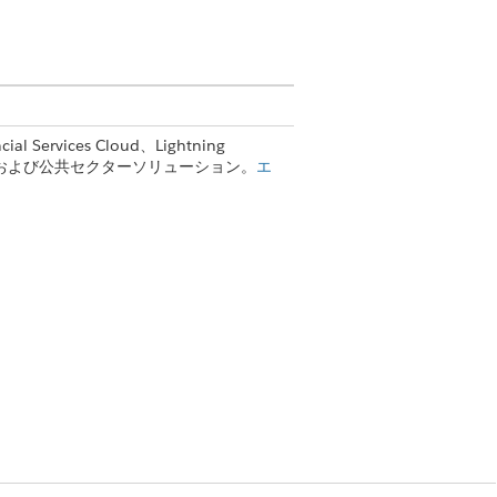
 Services Cloud、Lightning
it Cloud、および公共セクターソリューション。
エ
タブから作成します。
決できない ToDo は、アクションプラ
す。非作業日は、デフォルトの営業日レコ
繰り返しの休日は、非作業日と識別されま
ます。ToDo または他の項目をアクショ
レコードの
[共有]
をクリックします。共有ル