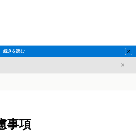
続きを読む
Clo
閉じ
閉じる
慮事項