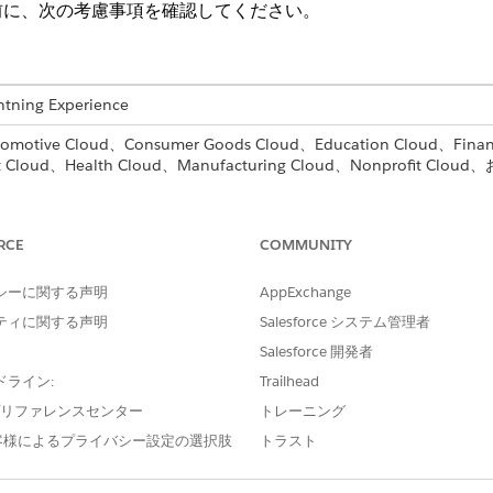
前に、次の考慮事項を確認してください。
ng Experience
 Cloud、Consumer Goods Cloud、Education Cloud、Financial
nt Cloud、Health Cloud、Manufacturing Cloud、Nonprof
してください。
されているオブジェクトのレコードページにある [アクションプラン] 
RCE
COMMUNITY
ない場合は、将来の開始日を選択します。
クションプランテンプレートの ToDo と、割り当てられたユーザーを解
シーに関する声明
AppExchange
。
ティに関する声明
Salesforce システム管理者
ルに割り当てられた ToDo は、プラン作成者に割り当てられます。
業日を日付オフセットに追加するには、
[非作業日をスキップ]
を選択しま
Salesforce 開発者
間がなく、繰り返しの休日ではない各日は、非作業日とみなされます。
ドライン:
Trailhead
e プリファレンスセンター
トレーニング
ートでは、ToDo や他の項目を生成されたアクションプランに追加でき
加する項目種別のリストビューで
[新規]
をクリックします。
客様によるプライバシー設定の選択肢
トラスト
、Lightning Experience でサポートされています。共有する
を手動で追加し、関連レコードを共有します。