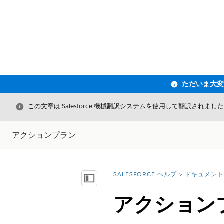
閉じる
この文章は Salesforce 機械翻訳システムを使用して翻訳されまし
アクションプラン
SALESFORCE ヘルプ
ドキュメント
詳細情報:
目次を表示
アクション