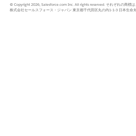
ンプランレコード所有者は、アクションプランの公開済みバージョンと
© Copyright 2026, Salesforce.com Inc. All rights reserve
株式会社セールスフォース・ジャパン 東京都千代田区丸の内1-1-3 日本生命丸の内ガ
ンプラン] レコードページで、ページレベルのアクションメニューから
Query Language (SOQL) を使用してアクションプランを作成する場合、
設定
メント種別の設定
ドの所有者の変更
htning Experience での共有の直接設定によるレコードへのアクセス権の付与
?