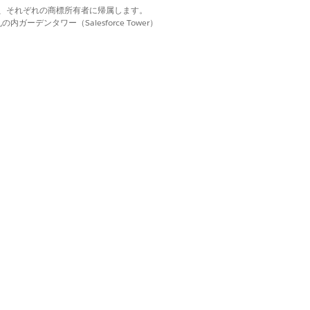
ドラフトバージョンの所有者を別のユーザ
d. それぞれの商標は、それぞれの商標所有者に帰属します。
ーデンタワー（Salesforce Tower）
[所有者の変更]
をクリックします。次に、
アクションプランの数をバッチごとに 200 に制限し
はい
いいえ