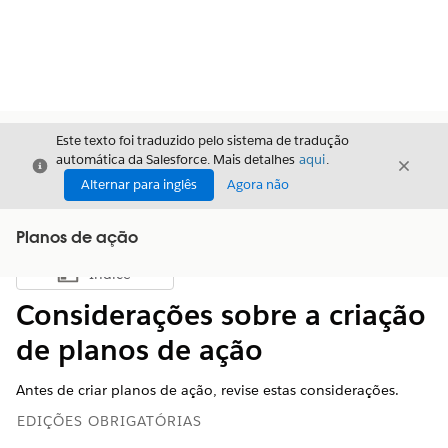
Este texto foi traduzido pelo sistema de tradução
automática da Salesforce. Mais detalhes
aqui
.
Fechar
Fecha
Fechar
Alternar para inglês
Agora não
Planos de ação
Índice
Mostrar índice
Considerações sobre a criação
de planos de ação
Antes de criar planos de ação, revise estas considerações.
EDIÇÕES OBRIGATÓRIAS