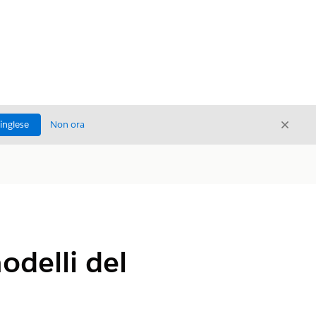
Chiud
'inglese
Non ora
Chiudi
odelli del