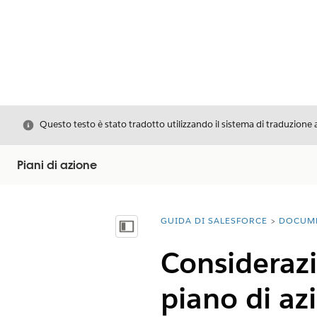
Chiudi
Questo testo è stato tradotto utilizzando il sistema di traduzione 
Piani di azione
GUIDA DI SALESFORCE
DOCUM
Ti trovi qui:
Mostra sommario
Considerazi
piano di az